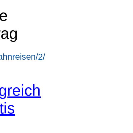
ne
rag
ahnreisen/2/
greich
tis