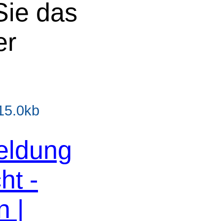
Sie das
er
 15.0kb
eldung
ht -
n |