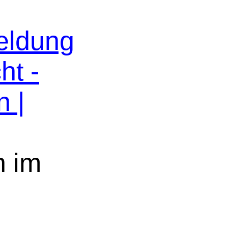
eldung
ht -
n |
n im