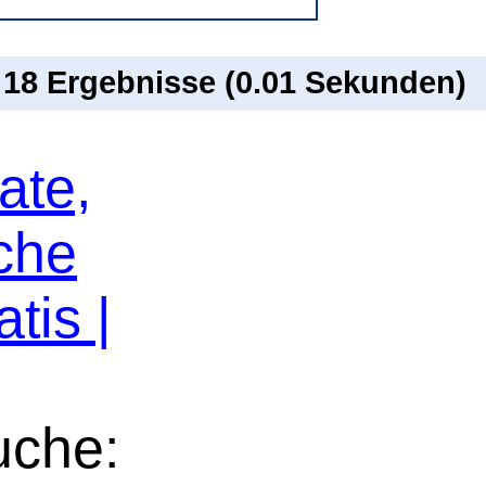
n 18 Ergebnisse (0.01 Sekunden)
ate,
che
tis |
uche: