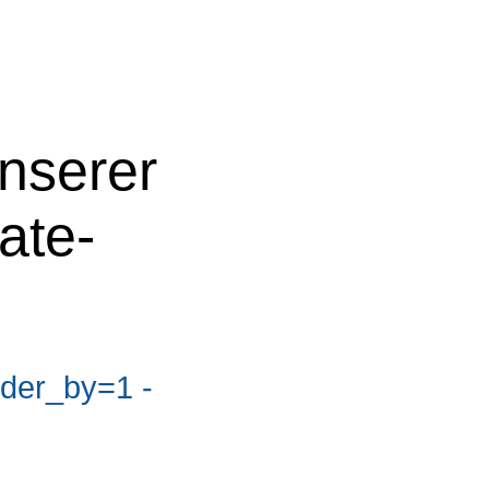
nserer
ate-
rder_by=1 -