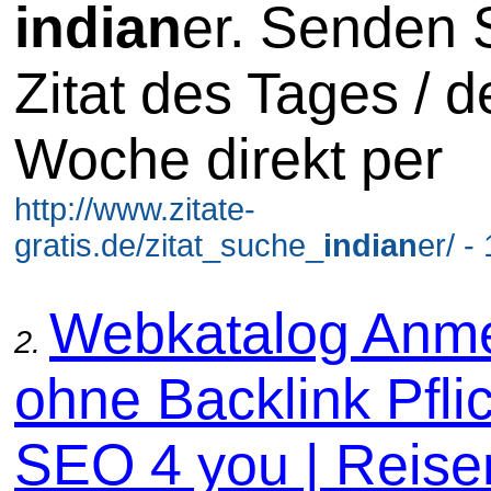
indian
er. Senden 
Zitat des Tages / d
Woche direkt per
http://www.zitate-
gratis.de/zitat_suche_
indian
er/ -
Webkatalog Anm
2.
ohne Backlink Pflic
SEO 4 you | Reise