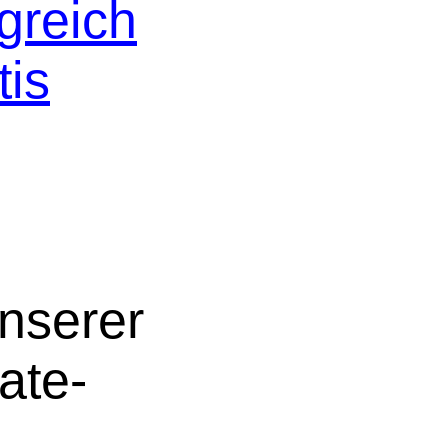
greich
tis
nserer
ate-