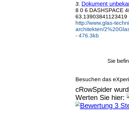
Dokument unbeka
3.
8 0 6 DASHSPACE 48
63.13903841123419
http://www.glas-tech
architekten/2%20
- 476.3kb
Sie befi
Besuchen das eXperi
cRowSpider
wur
Werten Sie hier: