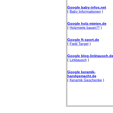
Google baby-infos.net
(
Baby Informationen
)
Google holz-mieten.de
(
Holzmiete bauen?!
)
Google ft-sport.de
(
Field Target
)
Google blog-linktausch.d
(
Linktausch
)
Google keramik-
handgemacht.de
(
Keramik Geschenke
)