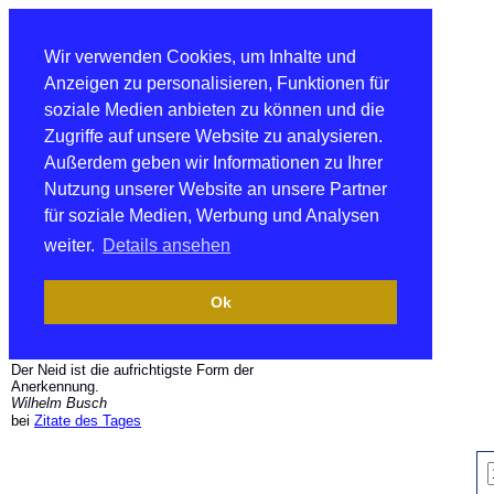
Wir verwenden Cookies, um Inhalte und
Anzeigen zu personalisieren, Funktionen für
soziale Medien anbieten zu können und die
Zugriffe auf unsere Website zu analysieren.
Außerdem geben wir Informationen zu Ihrer
Nutzung unserer Website an unsere Partner
für soziale Medien, Werbung und Analysen
weiter.
Details ansehen
Ok
Der Neid ist die aufrichtigste Form der
Anerkennung.
Wilhelm Busch
bei
Zitate des Tages