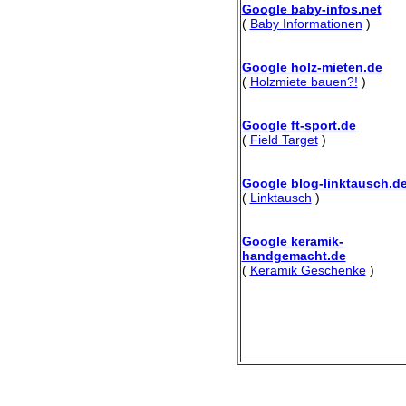
Google baby-infos.net
(
Baby Informationen
)
Google holz-mieten.de
(
Holzmiete bauen?!
)
Google ft-sport.de
(
Field Target
)
Google blog-linktausch.d
(
Linktausch
)
Google keramik-
handgemacht.de
(
Keramik Geschenke
)