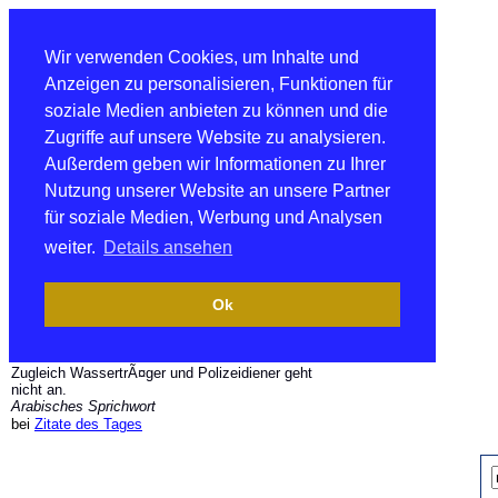
Wir verwenden Cookies, um Inhalte und
Anzeigen zu personalisieren, Funktionen für
soziale Medien anbieten zu können und die
Zugriffe auf unsere Website zu analysieren.
Außerdem geben wir Informationen zu Ihrer
Nutzung unserer Website an unsere Partner
für soziale Medien, Werbung und Analysen
weiter.
Details ansehen
Ok
Zugleich WassertrÃ¤ger und Polizeidiener geht
nicht an.
Arabisches Sprichwort
bei
Zitate des Tages