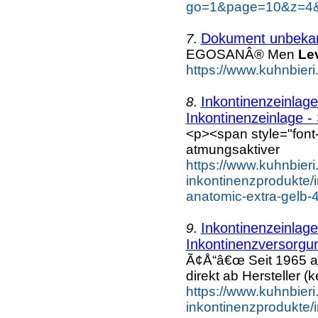
go=1&page=10&z=4&k
Dokument unbeka
7.
EGOSANÂ® Men
Le
https://www.kuhnbieri
Inkontinenzeinlage
8.
Inkontinenzeinlage -
<p><span style="font-
atmungsaktiver
https://www.kuhnbier
inkontinenzprodukte/
anatomic-extra-gelb-4
Inkontinenzeinlag
9.
Inkontinenzversorgung
Ã¢Å“â€œ Seit 1965 a
direkt ab Hersteller (k
https://www.kuhnbier
inkontinenzprodukte/