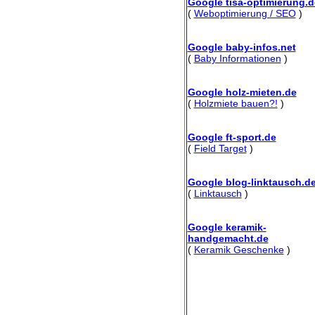
Google tisa-optimierung.d
(
Weboptimierung / SEO
)
Google baby-infos.net
(
Baby Informationen
)
Google holz-mieten.de
(
Holzmiete bauen?!
)
Google ft-sport.de
(
Field Target
)
Google blog-linktausch.d
(
Linktausch
)
Google keramik-
handgemacht.de
(
Keramik Geschenke
)