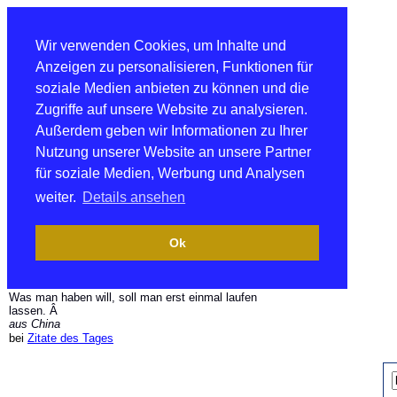
Wir verwenden Cookies, um Inhalte und
Anzeigen zu personalisieren, Funktionen für
soziale Medien anbieten zu können und die
Zugriffe auf unsere Website zu analysieren.
Außerdem geben wir Informationen zu Ihrer
Nutzung unserer Website an unsere Partner
für soziale Medien, Werbung und Analysen
weiter.
Details ansehen
Ok
Was man haben will, soll man erst einmal laufen
lassen. Â
aus China
bei
Zitate des Tages