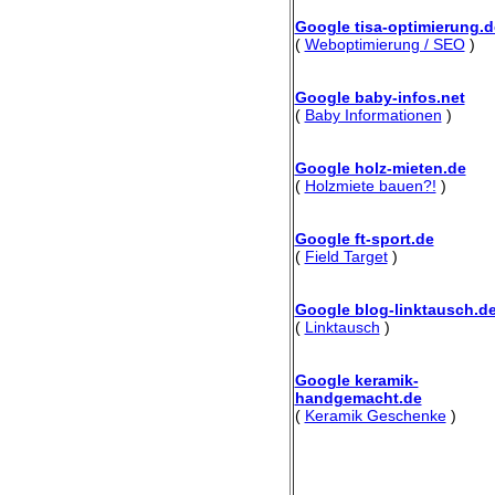
Google tisa-optimierung.d
(
Weboptimierung / SEO
)
Google baby-infos.net
(
Baby Informationen
)
Google holz-mieten.de
(
Holzmiete bauen?!
)
Google ft-sport.de
(
Field Target
)
Google blog-linktausch.d
(
Linktausch
)
Google keramik-
handgemacht.de
(
Keramik Geschenke
)