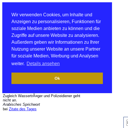
Wir verwenden Cookies, um Inhalte und
Anzeigen zu personalisieren, Funktionen für
soziale Medien anbieten zu können und die
Zugriffe auf unsere Website zu analysieren.
Außerdem geben wir Informationen zu Ihrer
Nutzung unserer Website an unsere Partner
für soziale Medien, Werbung und Analysen
weiter.
Details ansehen
Ok
Zugleich WassertrÃ¤ger und Polizeidiener geht
nicht an.
Arabisches Sprichwort
bei
Zitate des Tages