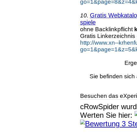
go=1&page=8&z=4&ke
Gratis Webkatalo
10.
spiele
ohne Backlinkpflicht
Gratis Linkerzeichnis
http://www.xn--krhen
go=1&page=1&z=5&ke
Erge
Sie befinden sich 
Besuchen das eXperi
cRowSpider
wur
Werten Sie hier: