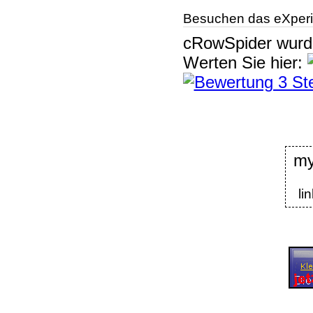
Besuchen das eXperi
cRowSpider
wur
Werten Sie hier:
my
li