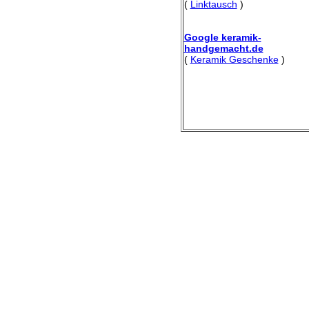
(
Linktausch
)
Google keramik-
handgemacht.de
(
Keramik Geschenke
)