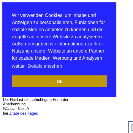
Wir verwenden Cookies, um Inhalte und
Anzeigen zu personalisieren, Funktionen für
soziale Medien anbieten zu können und die
Zugriffe auf unsere Website zu analysieren.
Außerdem geben wir Informationen zu Ihrer
Nutzung unserer Website an unsere Partner
für soziale Medien, Werbung und Analysen
weiter.
Details ansehen
Ok
Der Neid ist die aufrichtigste Form der
Anerkennung.
Wilhelm Busch
bei
Zitate des Tages