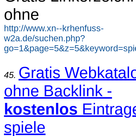
ohne
http://www.xn--krhenfuss-
w2a.de/suchen.php?
go=1&page=5&z=5&keyword=spiel
Gratis Webkatal
45.
ohne Backlink -
kostenlos
Eintrag
spiele