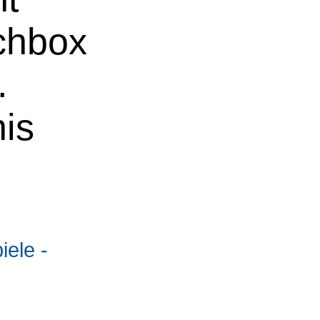
uchbox
.
nis
ele -