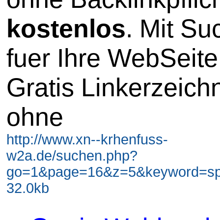
kostenlos
. Mit S
fuer Ihre WebSeite
Gratis Linkerzeich
ohne
http://www.xn--krhenfuss-
w2a.de/suchen.php?
go=1&page=16&z=5&keyword=spi
32.0kb