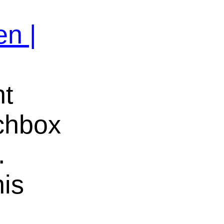
en |
ht
uchbox
.
nis