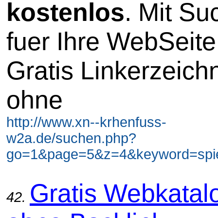
kostenlos
. Mit S
fuer Ihre WebSeite
Gratis Linkerzeich
ohne
http://www.xn--krhenfuss-
w2a.de/suchen.php?
go=1&page=5&z=4&keyword=spiel
Gratis Webkatal
42.