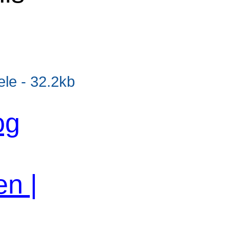
e - 32.2kb
og
en |