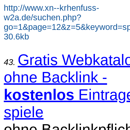
http://www.xn--krhenfuss-
w2a.de/suchen.php?
go=1&page=12&z=5&keyword=spi
30.6kb
Gratis Webkatal
43.
ohne Backlink -
kostenlos
Eintrag
spiele
ohne Backlinkpflic