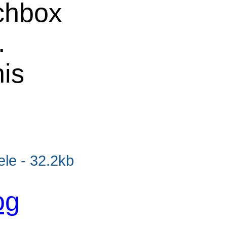
uchbox
.
nis
e - 32.2kb
og