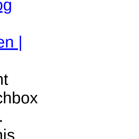
og
en |
ht
uchbox
.
nis