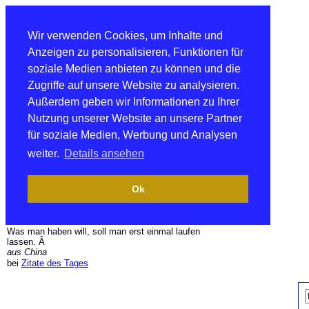
Wir verwenden Cookies, um Inhalte und
Anzeigen zu personalisieren, Funktionen für
soziale Medien anbieten zu können und die
Zugriffe auf unsere Website zu analysieren.
Außerdem geben wir Informationen zu Ihrer
Nutzung unserer Website an unsere Partner
für soziale Medien, Werbung und Analysen
weiter.
Details ansehen
Ok
Was man haben will, soll man erst einmal laufen
lassen. Â
aus China
bei
Zitate des Tages