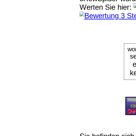
Werten Sie hier:
w
se
e
k