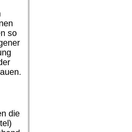
n
hnen
en so
igener
ung
der
hauen.
en die
tel)