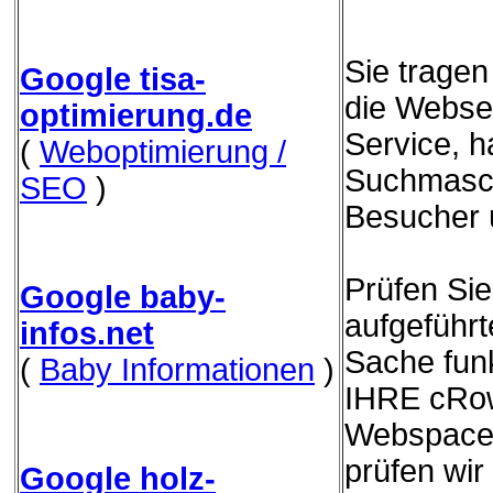
Sie trage
Google tisa-
die Websei
optimierung.de
Service, h
(
Weboptimierung /
Suchmasch
SEO
)
Besucher 
Prüfen Sie
Google baby-
aufgeführ
infos.net
Sache funk
(
Baby Informationen
)
IHRE cRow
Webspace 
prüfen wir
Google holz-