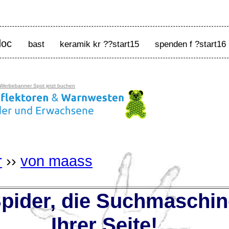
doc
spenden f ?start16
bast
keramik kr ??start15
 Werbebanner Spot jetzt buchen
r
››
von maass
ider, die Suchmaschin
Ihrer Seite!