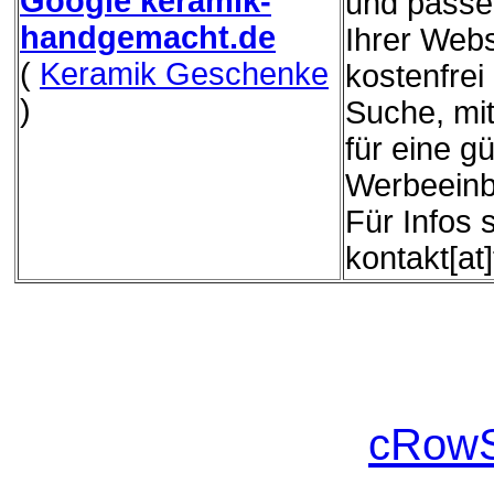
Google keramik-
und passe
handgemacht.de
Ihrer Webs
(
Keramik Geschenke
kostenfrei
)
Suche, mit
für eine g
Werbeeinb
Für Infos 
kontakt[at
cRowS