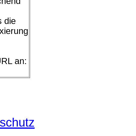
chend
s die
exierung
URL an:
schutz