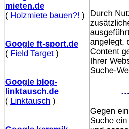
mieten.de
Durch Nut
(
Holzmiete bauen?!
)
zusätzliche
ausgeführ
angelegt,
Google ft-sport.de
Content g
(
Field Target
)
Ihrer Webs
Suche-Webs
Google blog-
.
linktausch.de
(
Linktausch
)
Gegen eine
Suche ein 