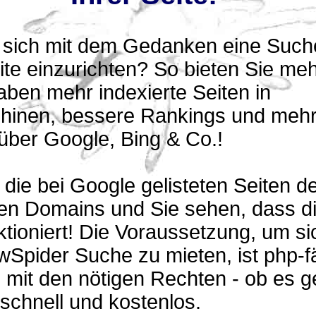
n sich mit dem Gedanken eine Suche
te einzurichten? So bieten Sie me
aben mehr indexierte Seiten in
inen, bessere Rankings und meh
über Google, Bing & Co.!
 die bei Google gelisteten Seiten de
ten Domains und Sie sehen, dass d
tioniert! Die Voraussetzung, um si
Spider Suche zu mieten, ist php-f
mit den nötigen Rechten - ob es g
 schnell und kostenlos.