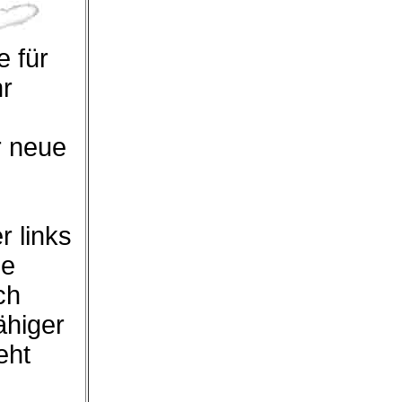
 für
hr
r neue
r links
ie
ch
ähiger
eht