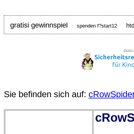
gratisi gewinnspiel
ht
spenden f?start12
diesen
Sie befinden sich auf:
cRowSpide
cRowSp