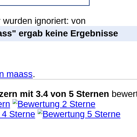
 wurden ignoriert: von
ss" ergab keine Ergebnisse
n maass
.
zern
mit
3.4
von
5
Sternen
bewert