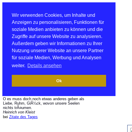
Wir verwenden Cookies, um Inhalte und
Anzeigen zu personalisieren, Funktionen für
soziale Medien anbieten zu können und die
Zugriffe auf unsere Website zu analysieren.
Außerdem geben wir Informationen zu Ihrer
Nutzung unserer Website an unsere Partner
für soziale Medien, Werbung und Analysen
weiter.
Details ansehen
Ok
O es muss doch noch etwas anderes geben als
Liebe, Ruhm, GlÃ¼ck, wovon unsere Seelen
nichts trÃ¤umen.
Heinrich von Kleist
bei
Zitate des Tages