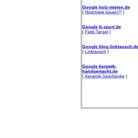
Google holz-mieten.de
(
Holzmiete bauen?!
)
Google ft-sport.de
(
Field Target
)
Google blog-linktausch.d
(
Linktausch
)
Google keramik-
handgemacht.de
(
Keramik Geschenke
)