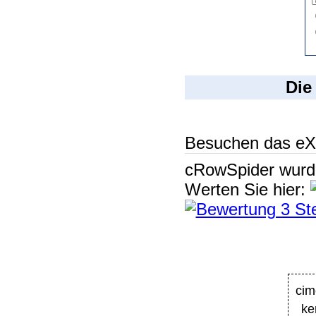
Die
Besuchen das eX
cRowSpider
wur
Werten Sie hier:
cim
ke