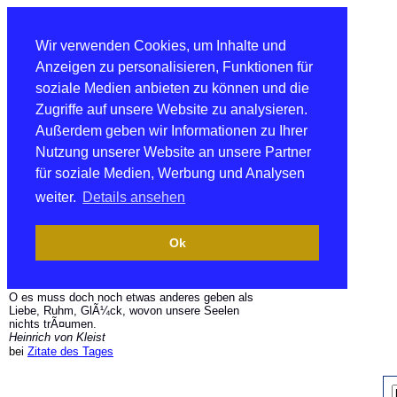
Wir verwenden Cookies, um Inhalte und
Anzeigen zu personalisieren, Funktionen für
soziale Medien anbieten zu können und die
Zugriffe auf unsere Website zu analysieren.
Außerdem geben wir Informationen zu Ihrer
Nutzung unserer Website an unsere Partner
für soziale Medien, Werbung und Analysen
weiter.
Details ansehen
Ok
O es muss doch noch etwas anderes geben als
Liebe, Ruhm, GlÃ¼ck, wovon unsere Seelen
nichts trÃ¤umen.
Heinrich von Kleist
bei
Zitate des Tages