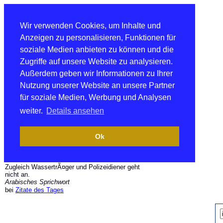
Wir verwenden Cookies, um Inhalte und
Anzeigen zu personalisieren, Funktionen für
soziale Medien anbieten zu können und die
Zugriffe auf unsere Website zu analysieren.
Außerdem geben wir Informationen zu Ihrer
Nutzung unserer Website an unsere Partner
für soziale Medien, Werbung und Analysen
weiter.
Details ansehen
Ok
Zugleich WassertrÃ¤ger und Polizeidiener geht
nicht an.
Arabisches Sprichwort
bei
Zitate des Tages