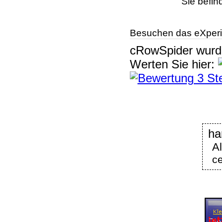
Sie befin
Besuchen das eXperi
cRowSpider
wur
Werten Sie hier:
ha
A
ce