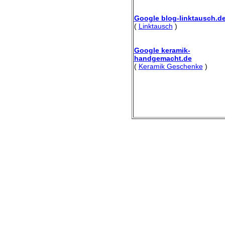
Google blog-linktausch.d
(
Linktausch
)
Google keramik-
handgemacht.de
(
Keramik Geschenke
)