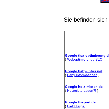
Sie befinden sich
Google tisa-optimierung.d
(
Weboptimierung / SEO
)
Google baby-infos.net
(
Baby Informationen
)
Google holz-mieten.de
(
Holzmiete bauen?!
)
Google ft-sport.de
(
Field Target
)