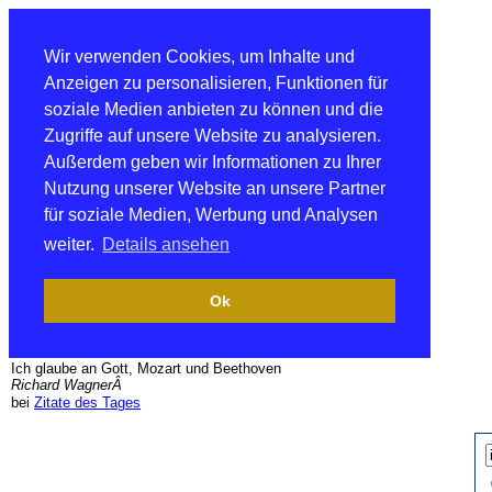
Wir verwenden Cookies, um Inhalte und
Anzeigen zu personalisieren, Funktionen für
soziale Medien anbieten zu können und die
Zugriffe auf unsere Website zu analysieren.
Außerdem geben wir Informationen zu Ihrer
Nutzung unserer Website an unsere Partner
für soziale Medien, Werbung und Analysen
weiter.
Details ansehen
Ok
Ich glaube an Gott, Mozart und Beethoven
Richard WagnerÂ
bei
Zitate des Tages