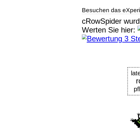
Besuchen das eXperi
cRowSpider
wur
Werten Sie hier:
la
r
pf