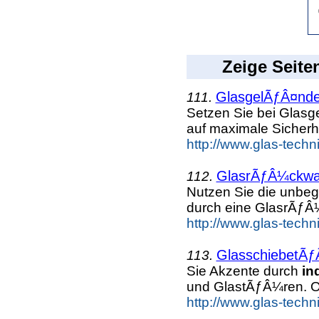
Zeige Seite
GlasgelÃƒÂ¤nde
111.
Setzen Sie bei Glas
auf maximale Sicherh
http://www.glas-techn
GlasrÃƒÂ¼ckw
112.
Nutzen Sie die unbe
durch eine GlasrÃƒ
http://www.glas-tech
GlasschiebetÃ
113.
Sie Akzente durch
in
und GlastÃƒÂ¼ren. O
http://www.glas-techn