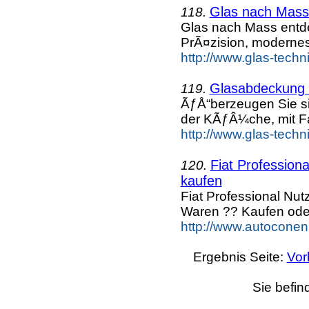
Glas nach Mass
118.
Glas nach Mass entd
PrÃ¤zision, moderne
http://www.glas-techn
Glasabdeckung
119.
ÃƒÅ“berzeugen Sie si
der KÃƒÂ¼che, mit F
http://www.glas-tech
Fiat Profession
120.
kaufen
Fiat Professional Nu
Waren ?? Kaufen ode
http://www.autoconen.
Ergebnis Seite:
Vor
Sie befin