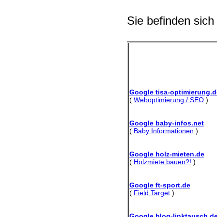
Sie befinden sich
Google tisa-optimierung.d
(
Weboptimierung / SEO
)
Google baby-infos.net
(
Baby Informationen
)
Google holz-mieten.de
(
Holzmiete bauen?!
)
Google ft-sport.de
(
Field Target
)
Google blog-linktausch.d