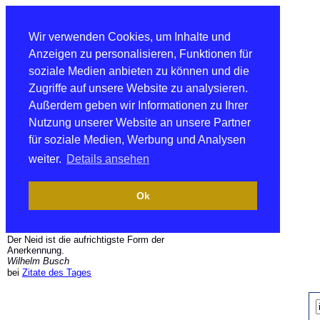
Wir verwenden Cookies, um Inhalte und
Anzeigen zu personalisieren, Funktionen für
soziale Medien anbieten zu können und die
Zugriffe auf unsere Website zu analysieren.
Außerdem geben wir Informationen zu Ihrer
Nutzung unserer Website an unsere Partner
für soziale Medien, Werbung und Analysen
weiter.
Details ansehen
Ok
Der Neid ist die aufrichtigste Form der
Anerkennung.
Wilhelm Busch
bei
Zitate des Tages