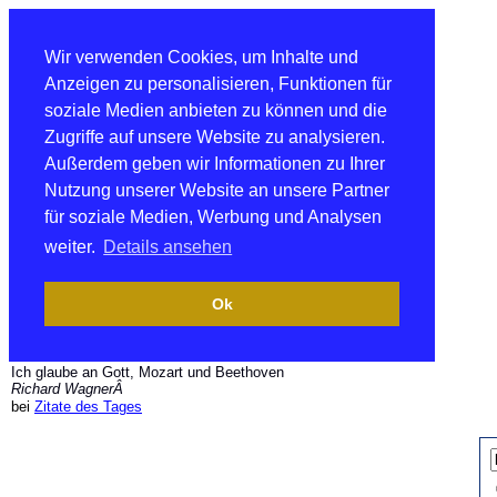
Wir verwenden Cookies, um Inhalte und
Anzeigen zu personalisieren, Funktionen für
soziale Medien anbieten zu können und die
Zugriffe auf unsere Website zu analysieren.
Außerdem geben wir Informationen zu Ihrer
Nutzung unserer Website an unsere Partner
für soziale Medien, Werbung und Analysen
weiter.
Details ansehen
Ok
Ich glaube an Gott, Mozart und Beethoven
Richard WagnerÂ
bei
Zitate des Tages