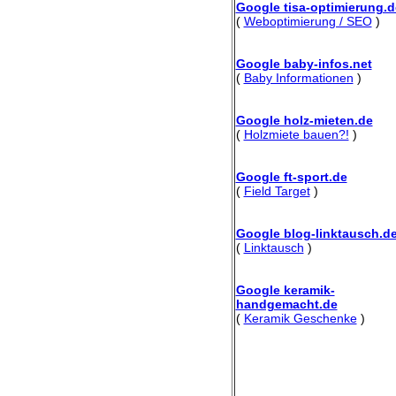
Google tisa-optimierung.d
(
Weboptimierung / SEO
)
Google baby-infos.net
(
Baby Informationen
)
Google holz-mieten.de
(
Holzmiete bauen?!
)
Google ft-sport.de
(
Field Target
)
Google blog-linktausch.d
(
Linktausch
)
Google keramik-
handgemacht.de
(
Keramik Geschenke
)