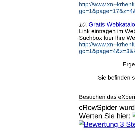
http://www.xn--krhen
go=1&page=17&z=4&k
Gratis Webkatalo
10.
Link eintragen im Web
Suchbox fuer Ihre We
http://www.xn--krhen
go=1&page=4&z=3&ke
Erge
Sie befinden s
Besuchen das eXperi
cRowSpider
wur
Werten Sie hier: