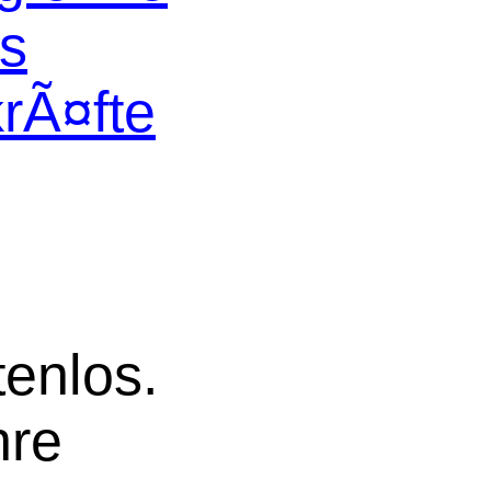
os
krÃ¤fte
tenlos.
hre