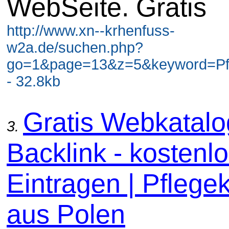
WebSeite. Gratis
http://www.xn--krhenfuss-
w2a.de/suchen.php?
go=1&page=13&z=5&keyword=Pf
- 32.8kb
Gratis Webkatal
3.
Backlink - kostenl
Eintragen | Pflege
aus Polen