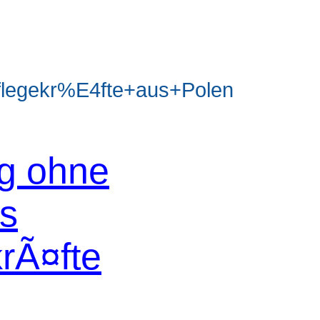
legekr%E4fte+aus+Polen
og ohne
os
krÃ¤fte