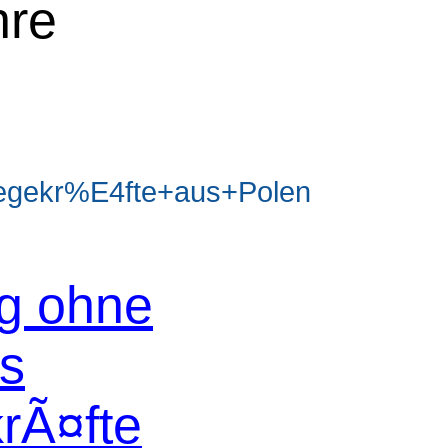
hre
egekr%E4fte+aus+Polen
og ohne
os
krÃ¤fte