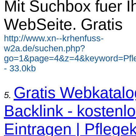
Mit Suchbox fuer I
WebSeite. Gratis
http://www.xn--krhenfuss-
w2a.de/suchen.php?
go=1&page=4&z=4&keyword=Pfl
- 33.0kb
Gratis Webkatal
5.
Backlink - kostenl
Eintragen | Pflege