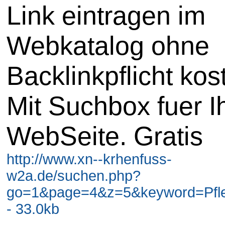
Link eintragen im
Webkatalog ohne
Backlinkpflicht kos
Mit Suchbox fuer I
WebSeite. Gratis
http://www.xn--krhenfuss-
w2a.de/suchen.php?
go=1&page=4&z=5&keyword=Pfl
- 33.0kb