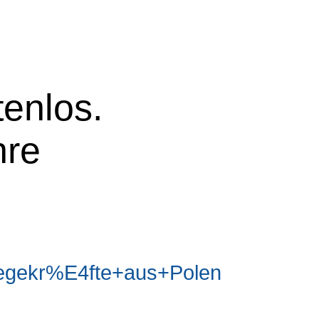
tenlos.
hre
egekr%E4fte+aus+Polen