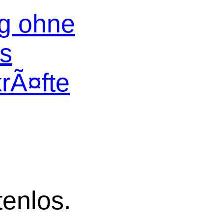
og ohne
os
krÃ¤fte
tenlos.