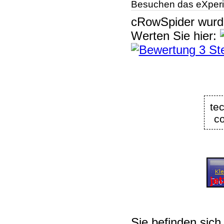
Besuchen das eXperi
cRowSpider
wur
Werten Sie hier:
te
co
Sie befinden sich