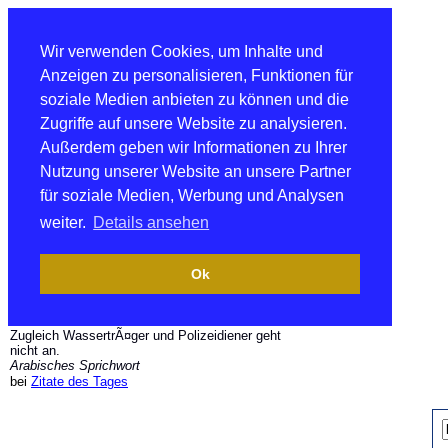
Wir verwenden Cookies, um Inhalte und
Anzeigen zu personalisieren, Funktionen für
soziale Medien anbieten zu können und die
Zugriffe auf unsere Website zu analysieren.
Außerdem geben wir Informationen zu Ihrer
Nutzung unserer Website an unsere Partner
für soziale Medien, Werbung und Analysen
weiter.
Details ansehen
Ok
Zugleich WassertrÃ¤ger und Polizeidiener geht
nicht an.
Arabisches Sprichwort
bei
Zitate des Tages