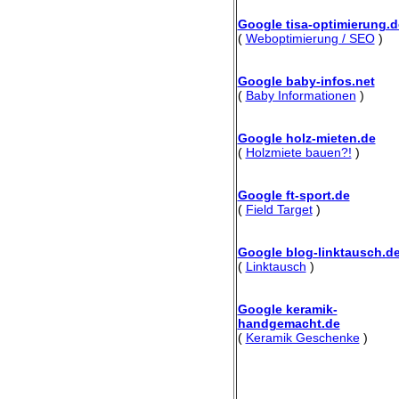
Google tisa-optimierung.d
(
Weboptimierung / SEO
)
Google baby-infos.net
(
Baby Informationen
)
Google holz-mieten.de
(
Holzmiete bauen?!
)
Google ft-sport.de
(
Field Target
)
Google blog-linktausch.d
(
Linktausch
)
Google keramik-
handgemacht.de
(
Keramik Geschenke
)