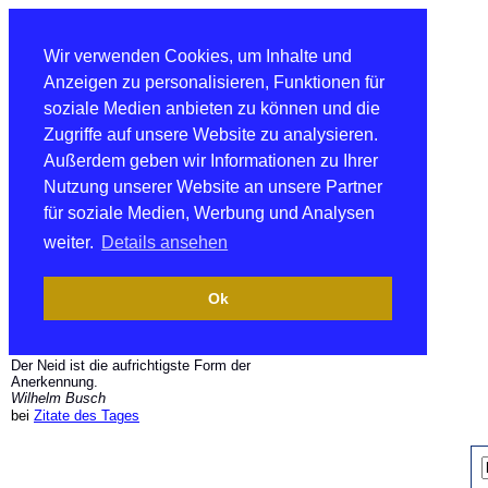
Wir verwenden Cookies, um Inhalte und
Anzeigen zu personalisieren, Funktionen für
soziale Medien anbieten zu können und die
Zugriffe auf unsere Website zu analysieren.
Außerdem geben wir Informationen zu Ihrer
Nutzung unserer Website an unsere Partner
für soziale Medien, Werbung und Analysen
weiter.
Details ansehen
Ok
Der Neid ist die aufrichtigste Form der
Anerkennung.
Wilhelm Busch
bei
Zitate des Tages