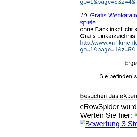
go=1&page=8&z=4&ke
Gratis Webkatalo
10.
spiele
ohne Backlinkpflicht
Gratis Linkerzeichnis
http://www.xn--krhen
go=1&page=1&z=5&ke
Erge
Sie befinden s
Besuchen das eXperi
cRowSpider
wur
Werten Sie hier: