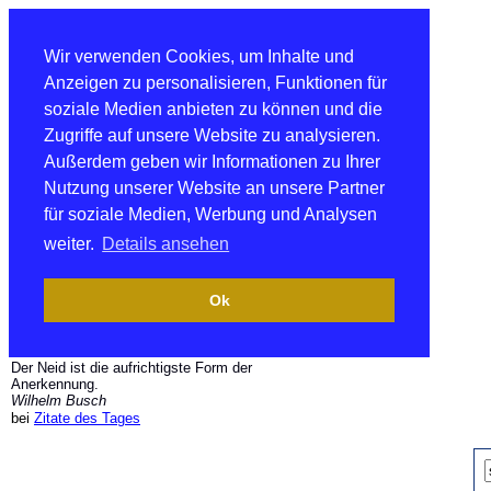
Wir verwenden Cookies, um Inhalte und
Anzeigen zu personalisieren, Funktionen für
soziale Medien anbieten zu können und die
Zugriffe auf unsere Website zu analysieren.
Außerdem geben wir Informationen zu Ihrer
Nutzung unserer Website an unsere Partner
für soziale Medien, Werbung und Analysen
weiter.
Details ansehen
Ok
Der Neid ist die aufrichtigste Form der
Anerkennung.
Wilhelm Busch
bei
Zitate des Tages