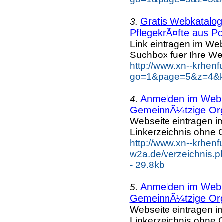
Gratis Webkatalog 
3.
PflegekrÃ¤fte aus Po
Link eintragen im Web
Suchbox fuer Ihre We
http://www.xn--krhen
go=1&page=5&z=4&ke
Anmelden im Webka
4.
GemeinnÃ¼tzige Org
Webseite eintragen i
Linkerzeichnis ohne G
http://www.xn--krhenf
w2a.de/verzeichnis.p
- 29.8kb
Anmelden im Webka
5.
GemeinnÃ¼tzige Org
Webseite eintragen i
Linkerzeichnis ohne G