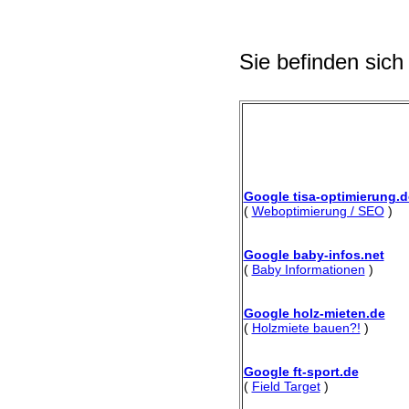
Sie befinden sich
Google tisa-optimierung.d
(
Weboptimierung / SEO
)
Google baby-infos.net
(
Baby Informationen
)
Google holz-mieten.de
(
Holzmiete bauen?!
)
Google ft-sport.de
(
Field Target
)