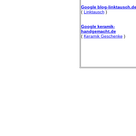
Google blog-linktausch.d
(
Linktausch
)
Google keramik-
handgemacht.de
(
Keramik Geschenke
)