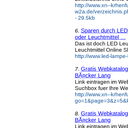
http://www.xn--krhenf
w2a.de/verzeichnis.p
- 29.5kb
Sparen durch LED 
6.
oder Leuchtmittel ...
Das ist doch LED Leuc
Leuchtmittel Online
http://www.led-lampe-
Gratis Webkatalog 
7.
BÃ¤cker Lang
Link eintragen im Web
Suchbox fuer Ihre We
http://www.xn--krhen
go=1&page=3&z=5&k
Gratis Webkatalog 
8.
BÃ¤cker Lang
Link eintragen im Web