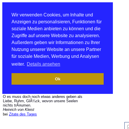
Wir verwenden Cookies, um Inhalte und
Anzeigen zu personalisieren, Funktionen für
soziale Medien anbieten zu können und die
Zugriffe auf unsere Website zu analysieren.
Außerdem geben wir Informationen zu Ihrer
Nutzung unserer Website an unsere Partner
für soziale Medien, Werbung und Analysen
weiter.
Details ansehen
Ok
O es muss doch noch etwas anderes geben als
Liebe, Ruhm, GlÃ¼ck, wovon unsere Seelen
nichts trÃ¤umen.
Heinrich von Kleist
bei
Zitate des Tages