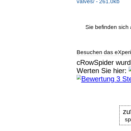
valves/ - 261.0kb
Sie befinden sich 
Besuchen das eXperi
cRowSpider
wur
Werten Sie hier:
zu
sp