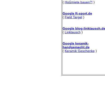
(
Holzmiete bauen?!
)
Google ft-sport.de
(
Field Target
)
Google blog-linktausch.d
(
Linktausch
)
Google keramik-
handgemacht.de
(
Keramik Geschenke
)