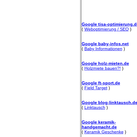
Google tisa-optimierung.d
(
Weboptimierung / SEO
)
Google baby-infos.net
(
Baby Informationen
)
Google holz-mieten.de
(
Holzmiete bauen?!
)
Google ft-sport.de
(
Field Target
)
Google blog-linktausch.d
(
Linktausch
)
Google keramik-
handgemacht.de
(
Keramik Geschenke
)