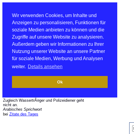
Wir verwenden Cookies, um Inhalte und
Anzeigen zu personalisieren, Funktionen für
soziale Medien anbieten zu können und die
Zugriffe auf unsere Website zu analysieren.
Außerdem geben wir Informationen zu Ihrer
Nutzung unserer Website an unsere Partner
für soziale Medien, Werbung und Analysen
weiter.
Details ansehen
Ok
Zugleich WassertrÃ¤ger und Polizeidiener geht
nicht an.
Arabisches Sprichwort
bei
Zitate des Tages