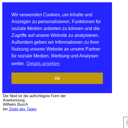
Wir verwenden Cookies, um Inhalte und
Anzeigen zu personalisieren, Funktionen für
soziale Medien anbieten zu können und die
Zugriffe auf unsere Website zu analysieren.
Außerdem geben wir Informationen zu Ihrer
Nutzung unserer Website an unsere Partner
für soziale Medien, Werbung und Analysen
weiter.
Details ansehen
Ok
Der Neid ist die aufrichtigste Form der
Anerkennung.
Wilhelm Busch
bei
Zitate des Tages