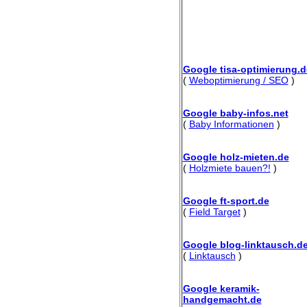
Google tisa-optimierung.d
(
Weboptimierung / SEO
)
Google baby-infos.net
(
Baby Informationen
)
Google holz-mieten.de
(
Holzmiete bauen?!
)
Google ft-sport.de
(
Field Target
)
Google blog-linktausch.d
(
Linktausch
)
Google keramik-
handgemacht.de