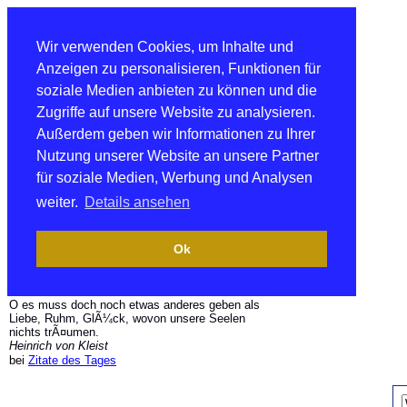
Wir verwenden Cookies, um Inhalte und
Anzeigen zu personalisieren, Funktionen für
soziale Medien anbieten zu können und die
Zugriffe auf unsere Website zu analysieren.
Außerdem geben wir Informationen zu Ihrer
Nutzung unserer Website an unsere Partner
für soziale Medien, Werbung und Analysen
weiter.
Details ansehen
Ok
O es muss doch noch etwas anderes geben als
Liebe, Ruhm, GlÃ¼ck, wovon unsere Seelen
nichts trÃ¤umen.
Heinrich von Kleist
bei
Zitate des Tages