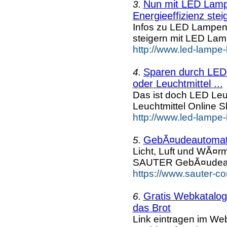
Nun mit LED Lampe
3.
Energieeffizienz steig
Infos zu LED Lampen n
steigern mit LED La
http://www.led-lampe
Sparen durch LED 
4.
oder Leuchtmittel ...
Das ist doch LED Leuc
Leuchtmittel Online
http://www.led-lampe-
GebÃ¤udeautomati
5.
Licht, Luft und WÃ¤r
SAUTER GebÃ¤udeaut
https://www.sauter-c
Gratis Webkatalog 
6.
das Brot
Link eintragen im Web