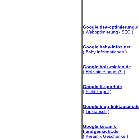
Google tisa-optimierung.d
(
Weboptimierung / SEO
)
Google baby-infos.net
(
Baby Informationen
)
Google holz-mieten.de
(
Holzmiete bauen?!
)
Google ft-sport.de
(
Field Target
)
Google blog-linktausch.d
(
Linktausch
)
Google keramik-
handgemacht.de
(
Keramik Geschenke
)