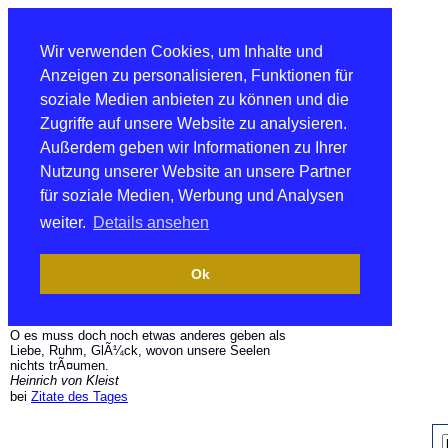
Wir verwenden Cookies, um Inhalte und
Anzeigen zu personalisieren, Funktionen für
soziale Medien anbieten zu können und die
Zugriffe auf unsere Website zu analysieren.
Außerdem geben wir Informationen zu Ihrer
Nutzung unserer Website an unsere Partner
für soziale Medien, Werbung und Analysen
weiter.
Details ansehen
Ok
O es muss doch noch etwas anderes geben als
Liebe, Ruhm, GlÃ¼ck, wovon unsere Seelen
nichts trÃ¤umen.
Heinrich von Kleist
bei
Zitate des Tages