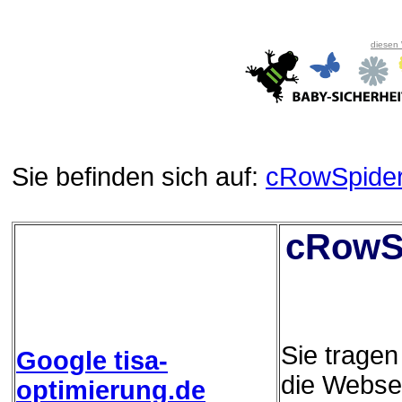
diesen
Sie befinden sich auf:
cRowSpide
cRowSp
Sie trage
Google tisa-
die Websei
optimierung.de