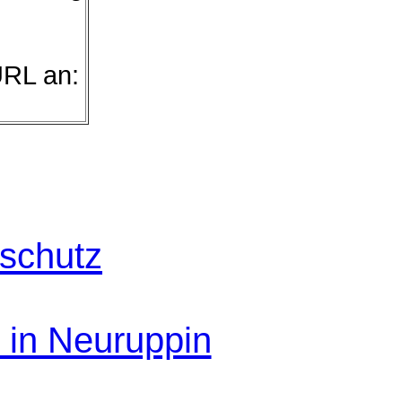
URL an:
schutz
 in Neuruppin