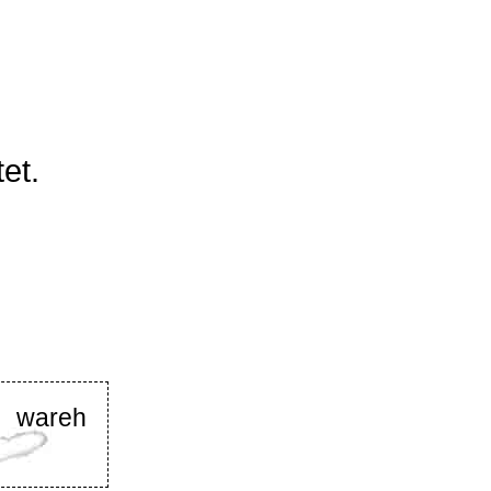
et.
3 wareh