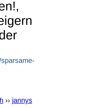
en!,
eigern
der
e/sparsame-
h
››
jannys