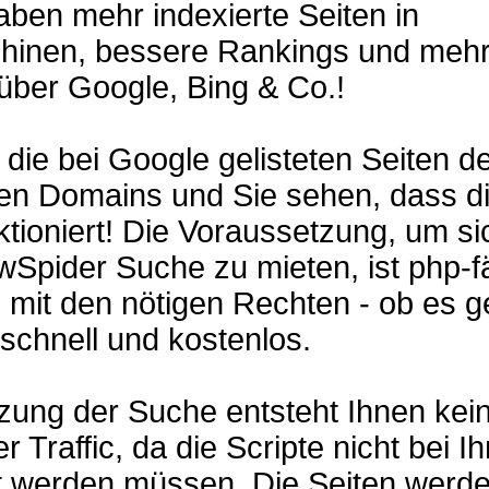
aben mehr indexierte Seiten in
inen, bessere Rankings und meh
über Google, Bing & Co.!
 die bei Google gelisteten Seiten de
ten Domains und Sie sehen, dass d
tioniert! Die Voraussetzung, um si
Spider Suche zu mieten, ist php-f
mit den nötigen Rechten - ob es g
 schnell und kostenlos.
zung der Suche entsteht Ihnen kei
r Traffic, da die Scripte nicht bei I
t werden müssen. Die Seiten werd