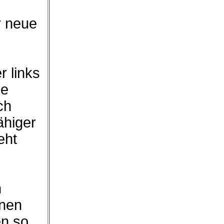
r neue
r links
ie
ch
ähiger
eht
n
hnen
en so