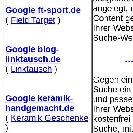
angelegt,
Google ft-sport.de
Content g
(
Field Target
)
Ihrer Webs
Suche-Webs
Google blog-
.
linktausch.de
(
Linktausch
)
Gegen eine
Suche ein 
Google keramik-
und passe
handgemacht.de
Ihrer Webs
(
Keramik Geschenke
kostenfrei
)
Suche, mit