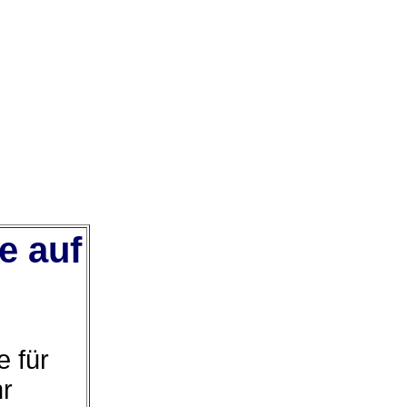
e auf
 für
hr