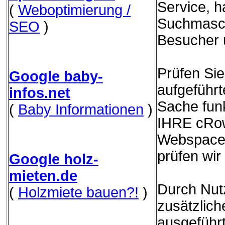
Service, h
(
Weboptimierung /
Suchmasch
SEO
)
Besucher 
Prüfen Sie
Google baby-
aufgeführ
infos.net
Sache funk
(
Baby Informationen
)
IHRE cRow
Webspace 
prüfen wir
Google holz-
mieten.de
Durch Nut
(
Holzmiete bauen?!
)
zusätzliche
ausgeführ