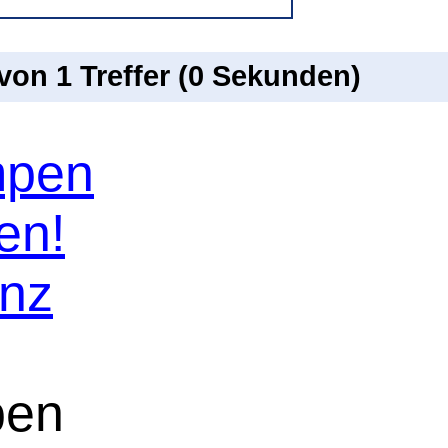
 von 1 Treffer (0 Sekunden)
mpen
en!
enz
pen