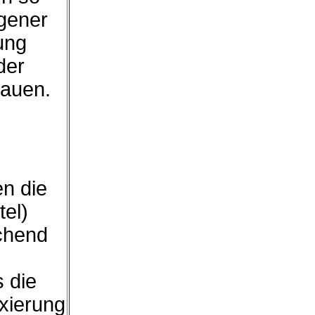
igener
ung
der
hauen.
en die
tel)
chend
s die
exierung