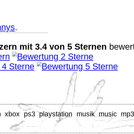
nnys
.
zern
mit
3.4
von
5
Sternen
bewert
 xbox ps3 playstation musik music mp