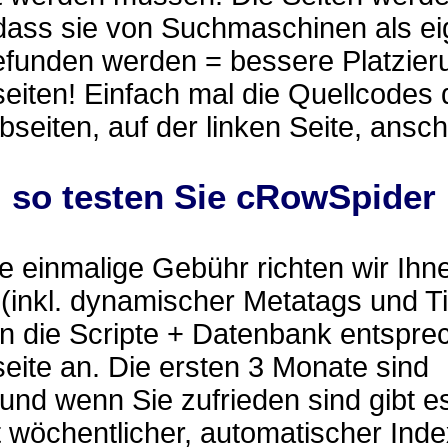
 dass sie von Suchmaschinen als e
efunden werden = bessere Platzier
eiten! Einfach mal die Quellcodes 
eiten, auf der linken Seite, ansc
.. so testen Sie cRowSpider
 einmalige Gebühr richten wir Ihn
(inkl. dynamischer Metatags und Ti
n die Scripte + Datenbank entspre
eite an. Die ersten 3 Monate sind
 und wenn Sie zufrieden sind gibt e
 wöchentlicher, automatischer Ind