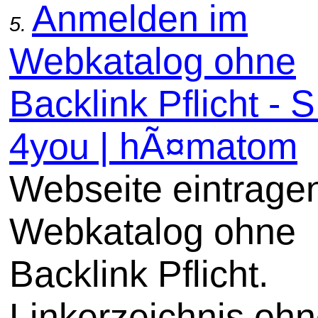
Anmelden im
5.
Webkatalog ohne
Backlink Pflicht -
4you | hÃ¤matom
Webseite eintrage
Webkatalog ohne
Backlink Pflicht.
Linkerzeichnis oh