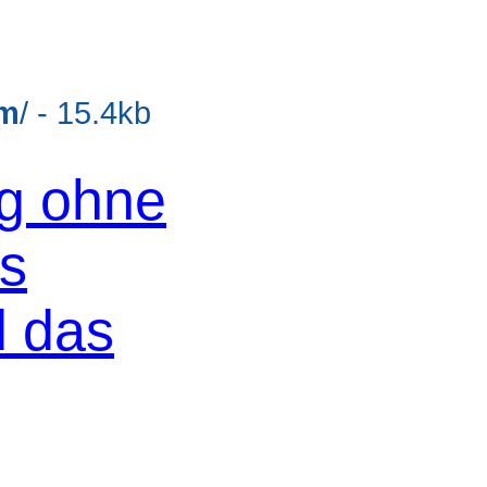
m
/ - 15.4kb
og ohne
os
d das