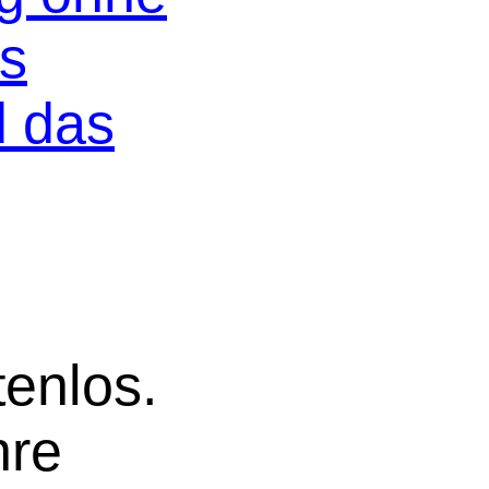
os
d das
tenlos.
hre