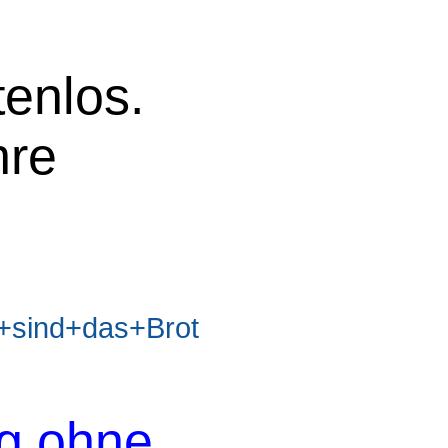
tenlos.
hre
sind+das+Brot
og ohne