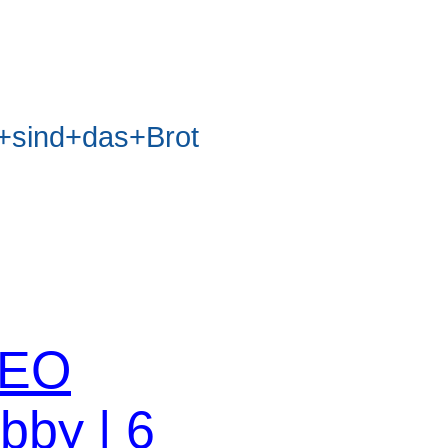
sind+das+Brot
 SEO
obby | 6