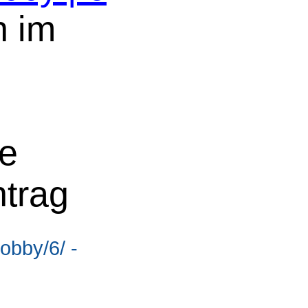
n im
ne
ntrag
obby/6/ -