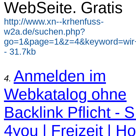
WebSeite. Gratis
http://www.xn--krhenfuss-
w2a.de/suchen.php?
go=1&page=1&z=4&keyword=wir+
- 31.7kb
Anmelden im
4.
Webkatalog ohne
Backlink Pflicht -
4you | Freizeit | H