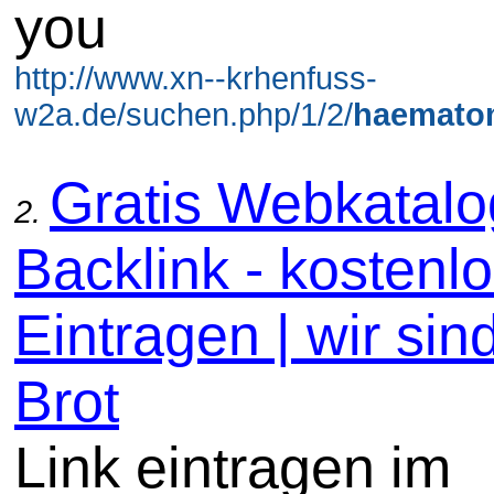
you
http://www.xn--krhenfuss-
w2a.de/suchen.php/1/2/
haemato
Gratis Webkatal
2.
Backlink - kostenl
Eintragen | wir sin
Brot
Link eintragen im