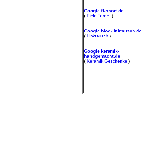
Google ft-sport.de
(
Field Target
)
Google blog-linktausch.d
(
Linktausch
)
Google keramik-
handgemacht.de
(
Keramik Geschenke
)