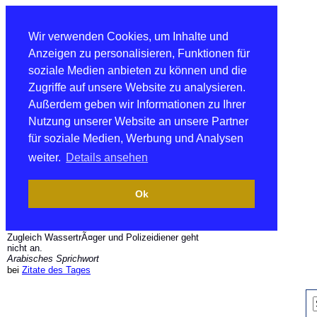
Wir verwenden Cookies, um Inhalte und
Anzeigen zu personalisieren, Funktionen für
soziale Medien anbieten zu können und die
Zugriffe auf unsere Website zu analysieren.
Außerdem geben wir Informationen zu Ihrer
Nutzung unserer Website an unsere Partner
für soziale Medien, Werbung und Analysen
weiter.
Details ansehen
Ok
Zugleich WassertrÃ¤ger und Polizeidiener geht
nicht an.
Arabisches Sprichwort
bei
Zitate des Tages