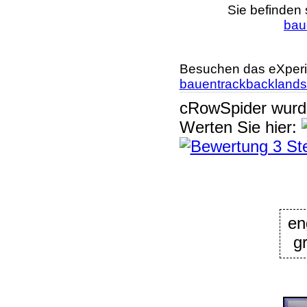
Sie befinden 
bau
Besuchen das eXperi
bauentrackbackland
cRowSpider
wur
Werten Sie hier:
en
g