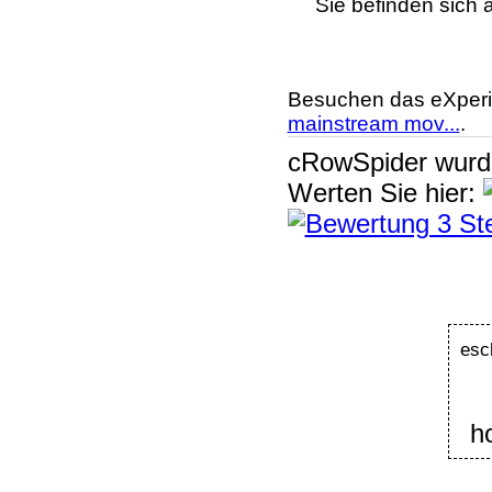
Sie befinden sich 
Besuchen das eXperi
mainstream mov...
.
cRowSpider
wur
Werten Sie hier:
esc
h