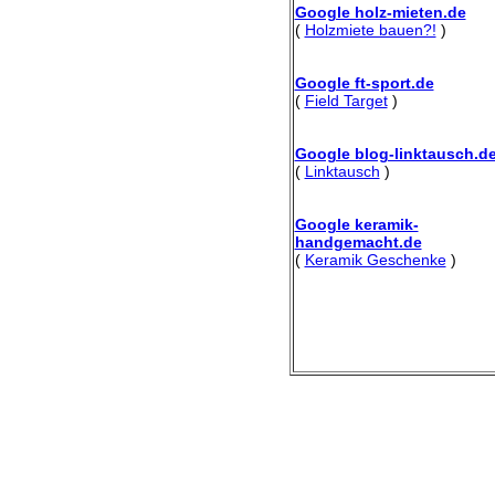
Google holz-mieten.de
(
Holzmiete bauen?!
)
Google ft-sport.de
(
Field Target
)
Google blog-linktausch.d
(
Linktausch
)
Google keramik-
handgemacht.de
(
Keramik Geschenke
)