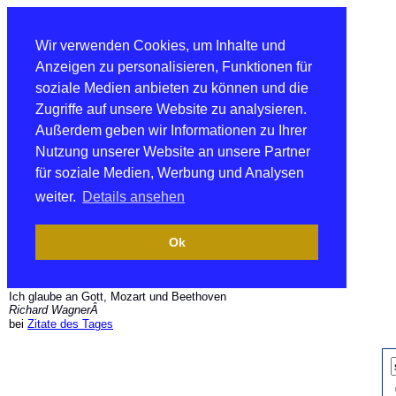
Wir verwenden Cookies, um Inhalte und
Anzeigen zu personalisieren, Funktionen für
soziale Medien anbieten zu können und die
Zugriffe auf unsere Website zu analysieren.
Außerdem geben wir Informationen zu Ihrer
Nutzung unserer Website an unsere Partner
für soziale Medien, Werbung und Analysen
weiter.
Details ansehen
Ok
Ich glaube an Gott, Mozart und Beethoven
Richard WagnerÂ
bei
Zitate des Tages