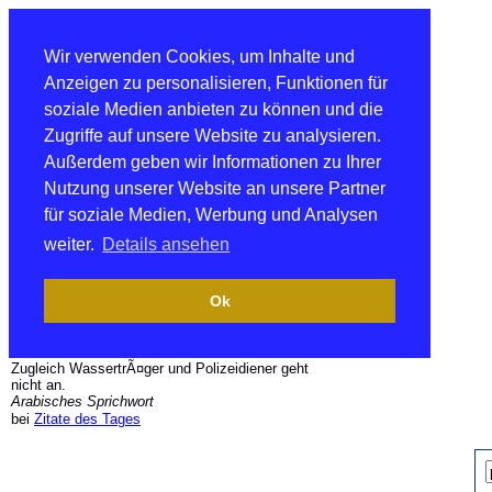
Wir verwenden Cookies, um Inhalte und
Anzeigen zu personalisieren, Funktionen für
soziale Medien anbieten zu können und die
Zugriffe auf unsere Website zu analysieren.
Außerdem geben wir Informationen zu Ihrer
Nutzung unserer Website an unsere Partner
für soziale Medien, Werbung und Analysen
weiter.
Details ansehen
Ok
Zugleich WassertrÃ¤ger und Polizeidiener geht
nicht an.
Arabisches Sprichwort
bei
Zitate des Tages