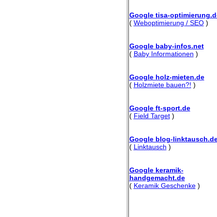
Google tisa-optimierung.d
(
Weboptimierung / SEO
)
Google baby-infos.net
(
Baby Informationen
)
Google holz-mieten.de
(
Holzmiete bauen?!
)
Google ft-sport.de
(
Field Target
)
Google blog-linktausch.d
(
Linktausch
)
Google keramik-
handgemacht.de
(
Keramik Geschenke
)