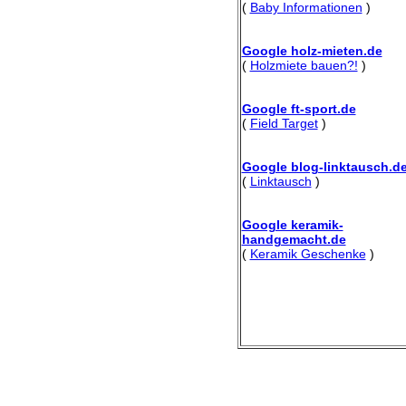
(
Baby Informationen
)
Google holz-mieten.de
(
Holzmiete bauen?!
)
Google ft-sport.de
(
Field Target
)
Google blog-linktausch.d
(
Linktausch
)
Google keramik-
handgemacht.de
(
Keramik Geschenke
)