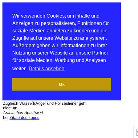
Wir verwenden Cookies, um Inhalte und
Anzeigen zu personalisieren, Funktionen für
soziale Medien anbieten zu können und die
Zugriffe auf unsere Website zu analysieren.
Außerdem geben wir Informationen zu Ihrer
Nutzung unserer Website an unsere Partner
für soziale Medien, Werbung und Analysen
weiter.
Details ansehen
Ok
Zugleich WassertrÃ¤ger und Polizeidiener geht
nicht an.
Arabisches Sprichwort
bei
Zitate des Tages