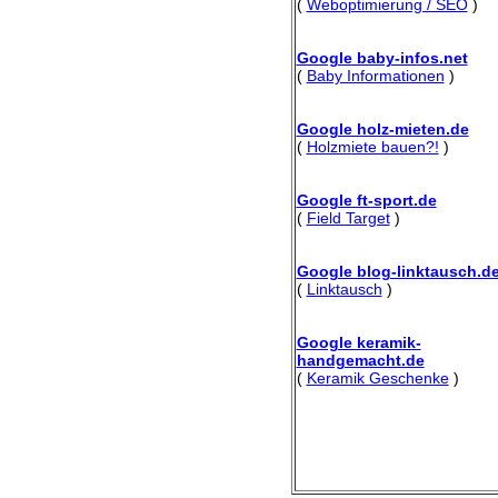
(
Weboptimierung / SEO
)
Google baby-infos.net
(
Baby Informationen
)
Google holz-mieten.de
(
Holzmiete bauen?!
)
Google ft-sport.de
(
Field Target
)
Google blog-linktausch.d
(
Linktausch
)
Google keramik-
handgemacht.de
(
Keramik Geschenke
)