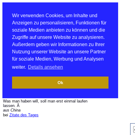
Wir verwenden Cookies, um Inhalte und
Anzeigen zu personalisieren, Funktionen für
soziale Medien anbieten zu können und die
Zugriffe auf unsere Website zu analysieren.
Außerdem geben wir Informationen zu Ihrer
Nutzung unserer Website an unsere Partner
für soziale Medien, Werbung und Analysen
weiter.
Details ansehen
Ok
Was man haben will, soll man erst einmal laufen
lassen. Â
aus China
bei
Zitate des Tages