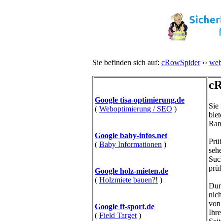
Sie befinden sich auf:
cRowSpider
››
web
cR
Google tisa-optimierung.de
Sie
(
Weboptimierung / SEO
)
bie
Ran
Google baby-infos.net
Prü
(
Baby Informationen
)
seh
Suc
prü
Google holz-mieten.de
(
Holzmiete bauen?!
)
Dur
nic
von
Google ft-sport.de
Ihr
(
Field Target
)