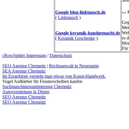
Sei
...
Google blog-linktausch.de
(
Linktausch
)
Geg
Met
Web
Google keramik-handgemacht.de
es 
(
Keramik Geschenke
)
Mon
Für
cRowSpider Impressum
/
Datenschutz
SEO Agentur Chemnitz
|
Rechtsanwalt in Neuruppin
SEA Agentur Chemnitz
Im Erzgebirge versteht man etwas von Kunst-Handwerk.
Vogel Aufkleber für Fensterscheiben kaufen
Suchmaschinenoptimierung Chemnitz
Autovermietung in Düren
SEO Agentur Chemnitz
SEO Agentur Chemnitz