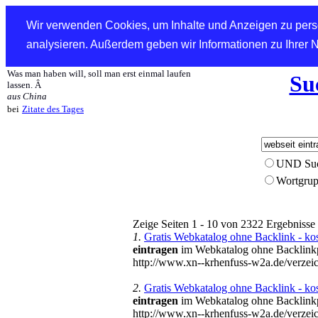
Wir verwenden Cookies, um Inhalte und Anzeigen zu perso
analysieren. Außerdem geben wir Informationen zu Ihrer 
Was man haben will, soll man erst einmal laufen
Su
lassen. Â
aus China
bei
Zitate des Tages
UND Su
Wortgru
Zeige Seiten 1 - 10 von 2322 Ergebnisse
1.
Gratis Webkatalog ohne Backlink - ko
eintragen
im Webkatalog ohne Backlinkpf
http://www.xn--krhenfuss-w2a.de/verze
2.
Gratis Webkatalog ohne Backlink - ko
eintragen
im Webkatalog ohne Backlinkpf
http://www.xn--krhenfuss-w2a.de/verze