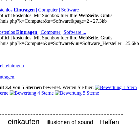
stenlos
Eintragen
| Computer | Software
licht kostenlos. Mit Suchbox fuer Ihre
WebSeit
e. Gratis
eichnis.php?k=Computer&u=Software&page=2 - 27.3kb
ostenlos
Eintragen
| Computer | Software ...
licht kostenlos. Mit Suchbox fuer Ihre
WebSeit
e. Gratis
ichnis.php?k=Computer&u=Software&uu=Software_Hersteller - 25.6kb
it eintragen
intragen
.
it
3.4
von
5
Sternen
bewertet.
Werten Sie hier:
einkaufen
Helfen
n
illusionen of sound