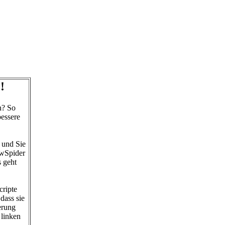
!
n? So
bessere
 und Sie
owSpider
s geht
cripte
dass sie
erung
 linken