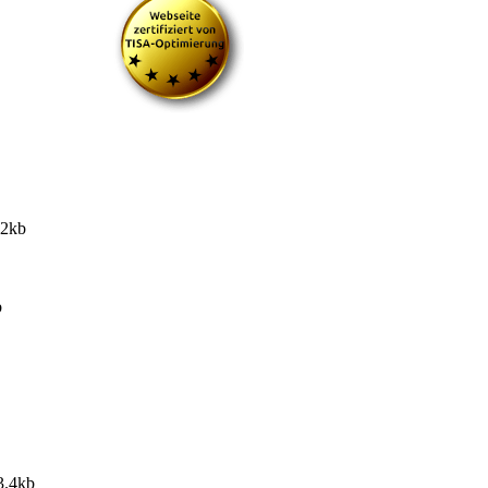
.2kb
b
3.4kb