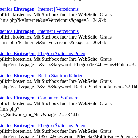
stenlos
Eintragen
| Internet | Verzeichnis
licht kostenlos. Mit Suchbox fuer Ihre
WebSeit
e. Gratis
ichnis.php?k=Internet&u=Verzeichnis&page=5 - 24.9kb
stenlos
Eintragen
| Internet | Verzeichnis
licht kostenlos. Mit Suchbox fuer Ihre
WebSeit
e. Gratis
ichnis.php?k=Internet&u=Verzeichnis&page=2 - 26.4kb
stenlos
Eintragen
| PflegekrÃ¤fte aus Polen
licht kostenlos. Mit Suchbox fuer Ihre
WebSeit
e. Gratis
hen.php?go=1&page=1&z=5&keyword=Pflegekr%E4fte+aus+Polen - 32
stenlos
Eintragen
| Berlin Stadtrundfahrten
licht kostenlos. Mit Suchbox fuer Ihre
WebSeit
e. Gratis
en.php?go=1&page=7&z=5&keyword=Berlin+Stadtrundfahrten - 32.1k
stenlos
Eintragen
| Computer | Software ...
licht kostenlos. Mit Suchbox fuer Ihre
WebSeit
e. Gratis
chnis.php?
e_Software_im_Netz&page=2 - 23.5kb
stenlos
Eintragen
| PflegekrÃ¤fte aus Polen
licht kostenlos. Mit Suchbox fuer Ihre
WebSeit
e. Gratis
hen.php?go=1&page=10&z=4&keyword=Pflegekr%E4fte+aus+Polen - 3