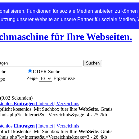
nalisieren, Funktionen für soziale Medien anbieten zu können 
Nutzung unserer Website an unsere Partner für soziale Medien,
chmaschine für Ihre Webseiten.
che
ODER Suche
Zeige
Ergebnisse
ppe
 (0.02 Sekunden)
stenlos
Eintragen
| Internet | Verzeichnis
licht kostenlos. Mit Suchbox fuer Ihre
WebSeit
e. Gratis
ichnis.php?k=Internet&u=Verzeichnis&page=4 - 25.7kb
stenlos
Eintragen
| Internet | Verzeichnis
licht kostenlos. Mit Suchbox fuer Ihre
WebSeit
e. Gratis
ichnis.php?k=Internet&u=Verzeichnis&page=3 - 26.4kb