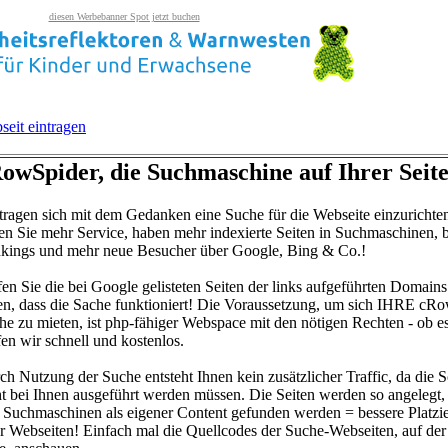
diesen Werbebanner Spot jetzt buchen
seit eintragen
owSpider, die Suchmaschine auf Ihrer Seite
 tragen sich mit dem Gedanken eine Suche für die Webseite einzurichte
ten Sie mehr Service, haben mehr indexierte Seiten in Suchmaschinen, 
kings und mehr neue Besucher über Google, Bing & Co.!
fen Sie die bei Google gelisteten Seiten der links aufgeführten Domains
en, dass die Sache funktioniert! Die Voraussetzung, um sich IHRE cR
he zu mieten, ist php-fähiger Webspace mit den nötigen Rechten - ob e
fen wir schnell und kostenlos.
ch Nutzung der Suche entsteht Ihnen kein zusätzlicher Traffic, da die S
ht bei Ihnen ausgeführt werden müssen. Die Seiten werden so angelegt, 
 Suchmaschinen als eigener Content gefunden werden = bessere Platzi
er Webseiten! Einfach mal die Quellcodes der Suche-Webseiten, auf der