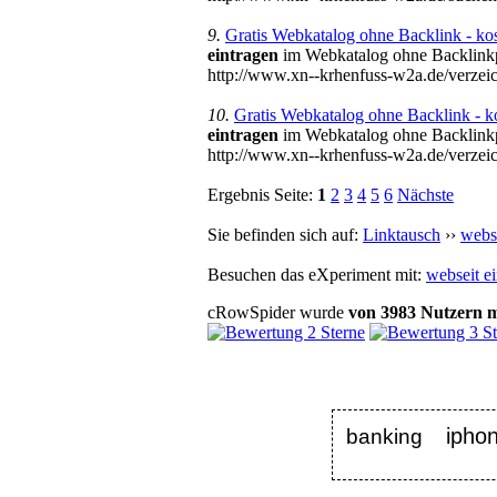
9.
Gratis Webkatalog ohne Backlink - ko
eintragen
im Webkatalog ohne Backlinkpf
http://www.xn--krhenfuss-w2a.de/verz
10.
Gratis Webkatalog ohne Backlink - k
eintragen
im Webkatalog ohne Backlinkpf
http://www.xn--krhenfuss-w2a.de/verze
Ergebnis Seite:
1
2
3
4
5
6
Nächste
Sie befinden sich auf:
Linktausch
››
webse
Besuchen das eXperiment mit:
webseit e
cRowSpider
wurde
von
3983
Nutzern
m
ipho
banking