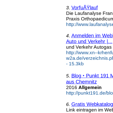
VorfuÃŸlauf
3.
Die Laufanalyse Frank
Praxis Orthopaedicum
http://www.laufanalyse
Anmelden im Webka
4.
Auto und Verkehr |...
und Verkehr Autogas
http://www.xn--krhenf
w2a.de/verzeichnis.
- 15.3kb
Blog ‣ Punkt 191 
5.
aus Chemnitz
2016
Allgemein
http://punkt191.de/blo
Gratis Webkatalog 
6.
Link eintragen im Web