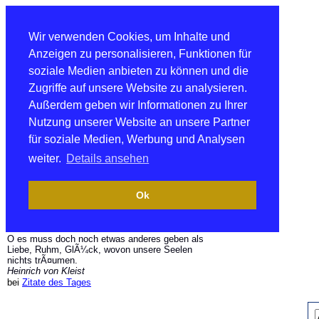
Wir verwenden Cookies, um Inhalte und
Anzeigen zu personalisieren, Funktionen für
soziale Medien anbieten zu können und die
Zugriffe auf unsere Website zu analysieren.
Außerdem geben wir Informationen zu Ihrer
Nutzung unserer Website an unsere Partner
für soziale Medien, Werbung und Analysen
weiter.
Details ansehen
Ok
O es muss doch noch etwas anderes geben als
Liebe, Ruhm, GlÃ¼ck, wovon unsere Seelen
nichts trÃ¤umen.
Heinrich von Kleist
bei
Zitate des Tages