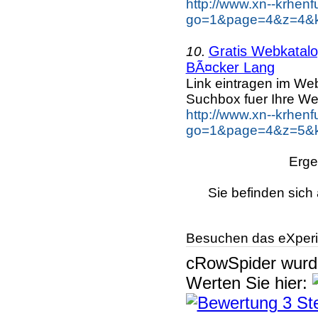
http://www.xn--krhen
go=1&page=4&z=4&k
Gratis Webkatalog
10.
BÃ¤cker Lang
Link eintragen im Web
Suchbox fuer Ihre We
http://www.xn--krhen
go=1&page=4&z=5&k
Erge
Sie befinden sich 
Besuchen das eXperi
cRowSpider
wur
Werten Sie hier: