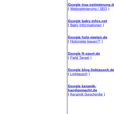
Google tisa-optimierung.d
(
Weboptimierung / SEO
)
Google baby-infos.net
(
Baby Informationen
)
Google holz-mieten.de
(
Holzmiete bauen?!
)
Google ft-sport.de
(
Field Target
)
Google blog-linktausch.d
(
Linktausch
)
Google keramik-
handgemacht.de
(
Keramik Geschenke
)