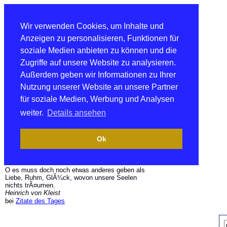
Wir verwenden Cookies, um Inhalte und
Anzeigen zu personalisieren, Funktionen für
soziale Medien anbieten zu können und die
Zugriffe auf unsere Website zu analysieren.
Außerdem geben wir Informationen zu Ihrer
Nutzung unserer Website an unsere Partner
für soziale Medien, Werbung und Analysen
weiter.
Details ansehen
Ok
O es muss doch noch etwas anderes geben als
Liebe, Ruhm, GlÃ¼ck, wovon unsere Seelen
nichts trÃ¤umen.
Heinrich von Kleist
bei
Zitate des Tages