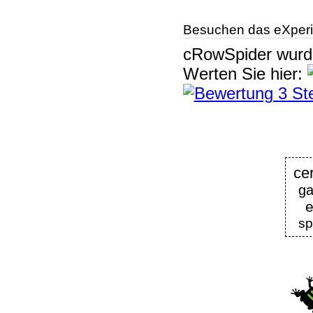
Besuchen das eXperi
cRowSpider
wur
Werten Sie hier:
ce
ga
e
sp