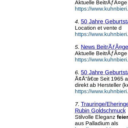
Aktuelle BeitrÃƒÂ¤ge
https://www.kuhnbier
50 Jahre Geburtsta
4.
Location et vente d
https://www.kuhnbieri.
News BeitrÃƒÂ¤ge 
5.
Aktuelle BeitrÃƒÂ¤ge
https://www.kuhnbieri
50 Jahre Geburtst
6.
Ã¢Å“â€œ Seit 1965 a
direkt ab Hersteller (k
https://www.kuhnbieri
Trauringe/Eheringe
7.
Rubin Goldschmuck
Stilvolle Eleganz
feie
aus Palladium als