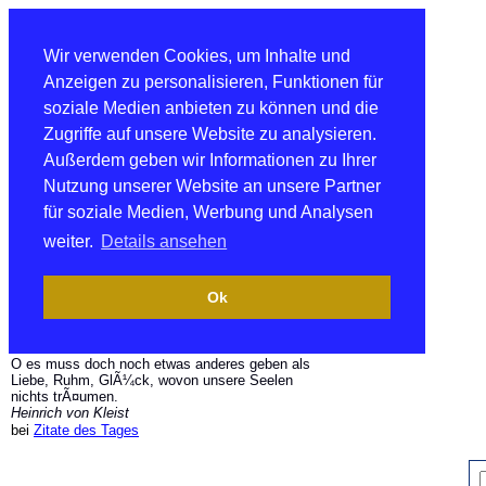
Wir verwenden Cookies, um Inhalte und
Anzeigen zu personalisieren, Funktionen für
soziale Medien anbieten zu können und die
Zugriffe auf unsere Website zu analysieren.
Außerdem geben wir Informationen zu Ihrer
Nutzung unserer Website an unsere Partner
für soziale Medien, Werbung und Analysen
weiter.
Details ansehen
Ok
O es muss doch noch etwas anderes geben als
Liebe, Ruhm, GlÃ¼ck, wovon unsere Seelen
nichts trÃ¤umen.
Heinrich von Kleist
bei
Zitate des Tages