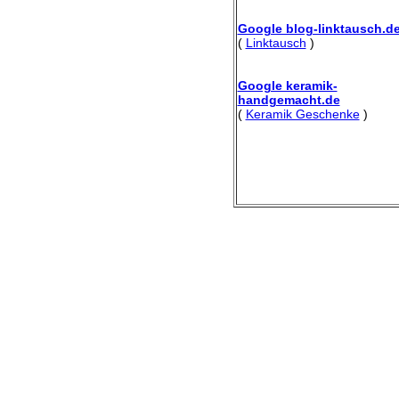
Google blog-linktausch.d
(
Linktausch
)
Google keramik-
handgemacht.de
(
Keramik Geschenke
)