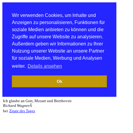
Wir verwenden Cookies, um Inhalte und
Anzeigen zu personalisieren, Funktionen für
soziale Medien anbieten zu können und die
Zugriffe auf unsere Website zu analysieren.
Außerdem geben wir Informationen zu Ihrer
Nutzung unserer Website an unsere Partner
für soziale Medien, Werbung und Analysen
weiter.
Details ansehen
Ok
Ich glaube an Gott, Mozart und Beethoven
Richard WagnerÂ
bei
Zitate des Tages