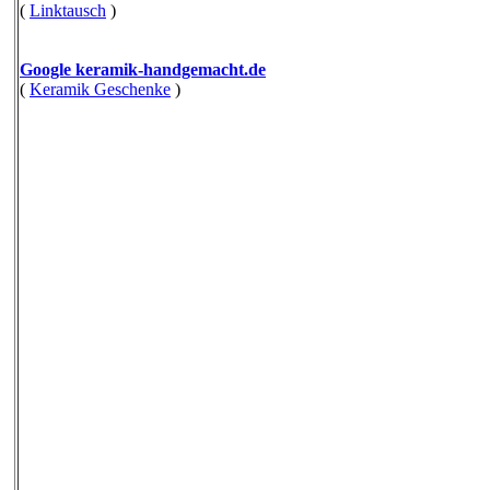
(
Linktausch
)
Google keramik-handgemacht.de
(
Keramik Geschenke
)