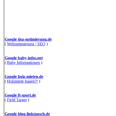
Google tisa-optimierung.de
(
Weboptimierung / SEO
)
Google baby-infos.net
(
Baby Informationen
)
Google holz-mieten.de
(
Holzmiete bauen?!
)
Google ft-sport.de
(
Field Target
)
Google blog-linktausch.de