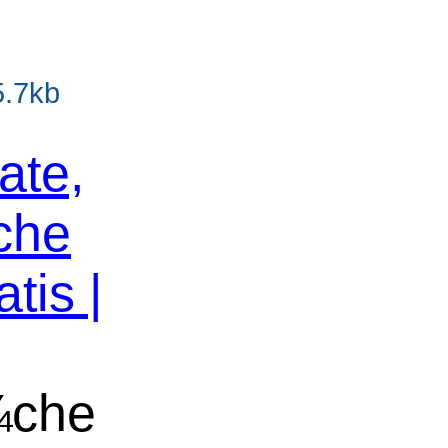
5.7kb
ate,
che
tis |
¼che