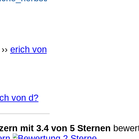
››
erich von
ich von d?
zern
mit
3.4
von
5
Sternen
bewert