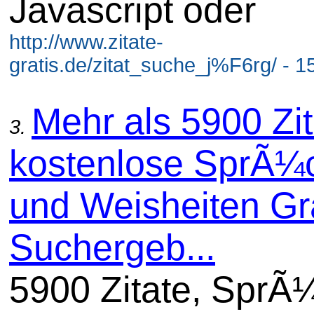
Javascript oder
http://www.zitate-
gratis.de/zitat_suche_j%F6rg/ - 1
Mehr als 5900 Zit
3.
kostenlose SprÃ¼
und Weisheiten Gra
Suchergeb...
5900 Zitate, SprÃ