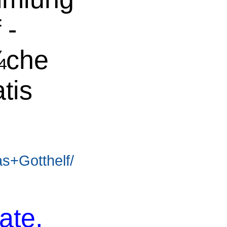
 -
¼che
tis
s+Gotthelf/
ate,