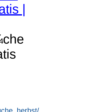
tis |
¼che
tis
suche_herbst/