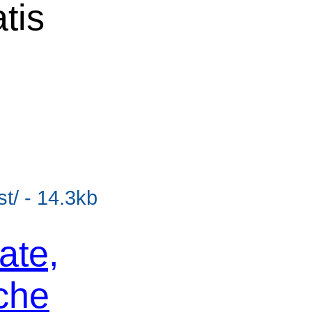
tis
t/ - 14.3kb
ate,
che