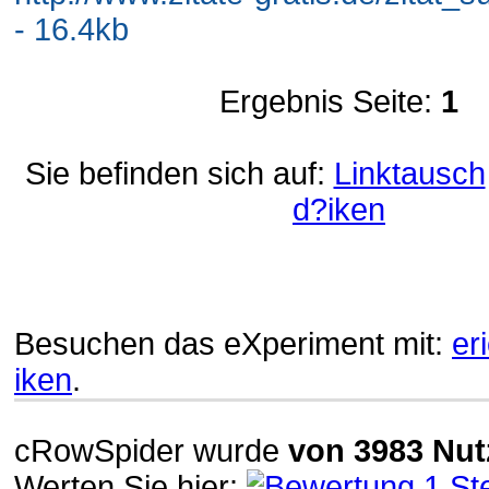
- 16.4kb
Ergebnis Seite:
1
Sie befinden sich auf:
Linktausch
d?iken
Besuchen das eXperiment mit:
er
iken
.
cRowSpider
wurde
von
3983
Nut
Werten Sie hier: