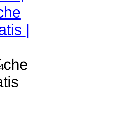
che
tis |
¼che
tis