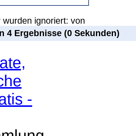
 wurden ignoriert: von
on 4 Ergebnisse (0 Sekunden)
ate,
che
tis -
mmlung