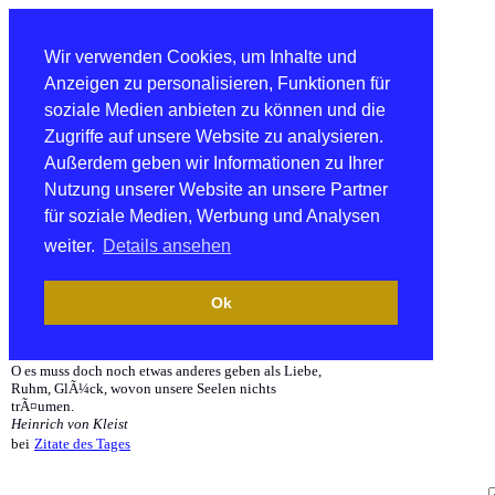
Wir verwenden Cookies, um Inhalte und
Anzeigen zu personalisieren, Funktionen für
soziale Medien anbieten zu können und die
Zugriffe auf unsere Website zu analysieren.
Außerdem geben wir Informationen zu Ihrer
Nutzung unserer Website an unsere Partner
für soziale Medien, Werbung und Analysen
weiter.
Details ansehen
Ok
O es muss doch noch etwas anderes geben als Liebe,
Ruhm, GlÃ¼ck, wovon unsere Seelen nichts
trÃ¤umen.
Heinrich von Kleist
bei
Zitate des Tages