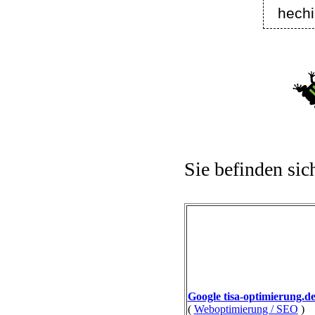
hech
Sie befinden sic
Google tisa-optimierung.d
(
Weboptimierung / SEO
)