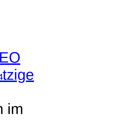
 SEO
tzige
n im