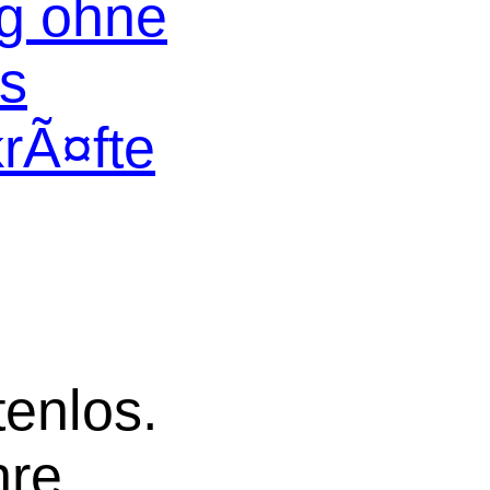
og ohne
os
krÃ¤fte
tenlos.
hre