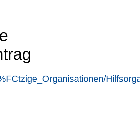
ne
ntrag
FCtzige_Organisationen/Hilfsorga