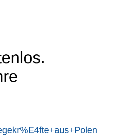
tenlos.
hre
egekr%E4fte+aus+Polen