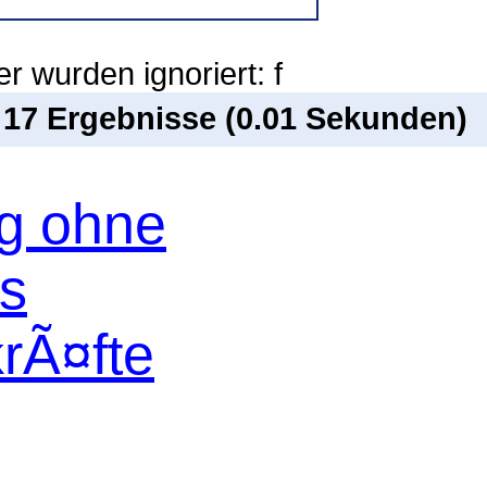
r wurden ignoriert: f
n 17 Ergebnisse (0.01 Sekunden)
og ohne
os
krÃ¤fte