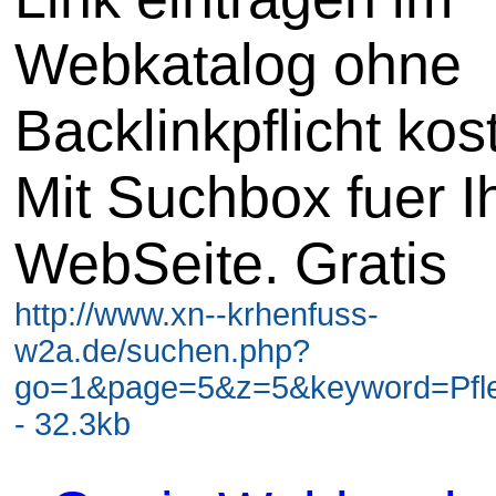
Webkatalog ohne
Backlinkpflicht kos
Mit Suchbox fuer I
WebSeite. Gratis
http://www.xn--krhenfuss-
w2a.de/suchen.php?
go=1&page=5&z=5&keyword=Pfl
- 32.3kb