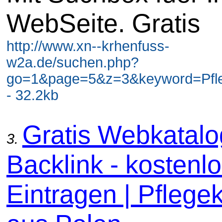
WebSeite. Gratis
http://www.xn--krhenfuss-
w2a.de/suchen.php?
go=1&page=5&z=3&keyword=Pfl
- 32.2kb
Gratis Webkatal
3.
Backlink - kostenl
Eintragen | Pflege