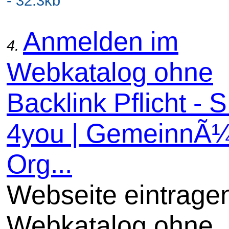
- 32.3kb
Anmelden im
4.
Webkatalog ohne
Backlink Pflicht -
4you | GemeinnÃ¼
Org...
Webseite eintrage
Webkatalog ohne