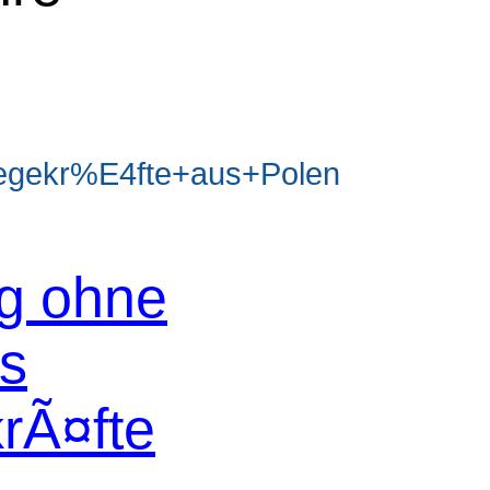
egekr%E4fte+aus+Polen
og ohne
os
krÃ¤fte