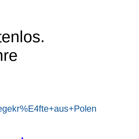
tenlos.
hre
egekr%E4fte+aus+Polen