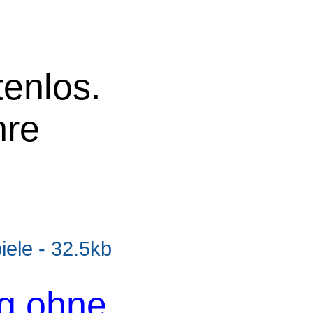
tenlos.
hre
le - 32.5kb
og ohne