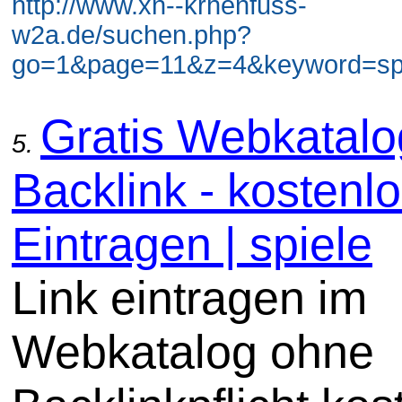
http://www.xn--krhenfuss-
w2a.de/suchen.php?
go=1&page=11&z=4&keyword=spie
Gratis Webkatal
5.
Backlink - kostenl
Eintragen | spiele
Link eintragen im
Webkatalog ohne