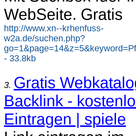
WebSeite. Gratis
http://www.xn--krhenfuss-
w2a.de/suchen.php?
go=1&page=14&z=5&keyword=Pf
- 33.8kb
Gratis Webkatal
3.
Backlink - kostenl
Eintragen | spiele