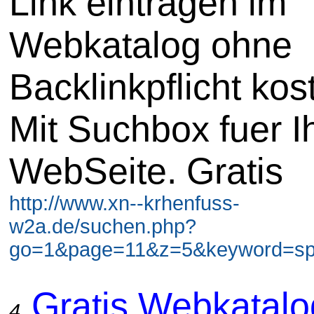
Link eintragen im
Webkatalog ohne
Backlinkpflicht kos
Mit Suchbox fuer I
WebSeite. Gratis
http://www.xn--krhenfuss-
w2a.de/suchen.php?
go=1&page=11&z=5&keyword=spie
Gratis Webkatal
4.