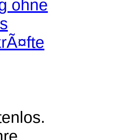
og ohne
os
krÃ¤fte
tenlos.
hre