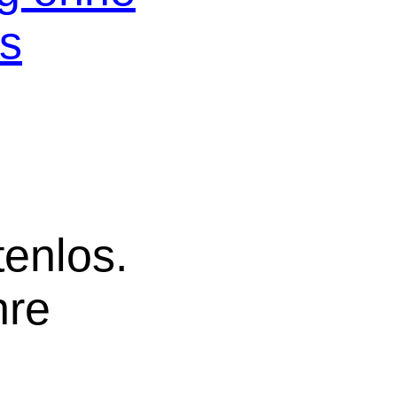
os
tenlos.
hre