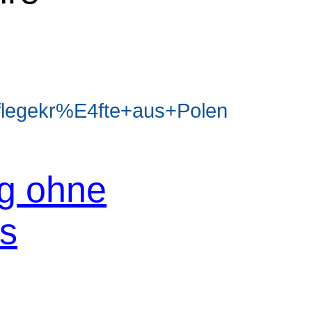
legekr%E4fte+aus+Polen
og ohne
os