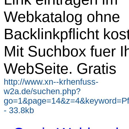
Webkatalog ohne
Backlinkpflicht kos
Mit Suchbox fuer I
WebSeite. Gratis
http://www.xn--krhenfuss-
w2a.de/suchen.php?
go=1&page=14&z=4&keyword=Pf
- 33.8kb