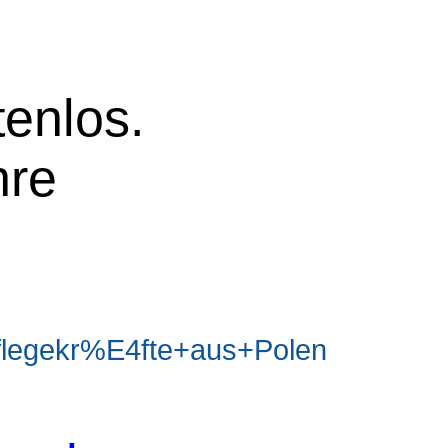
tenlos.
hre
legekr%E4fte+aus+Polen