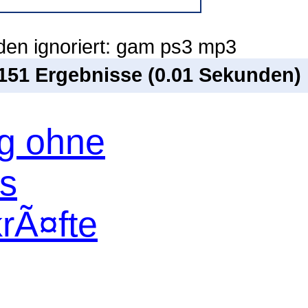
den ignoriert: gam ps3 mp3
 151 Ergebnisse (0.01 Sekunden)
og ohne
os
krÃ¤fte