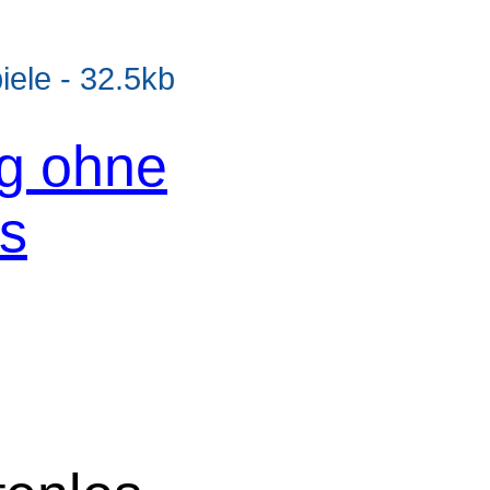
le - 32.5kb
og ohne
os