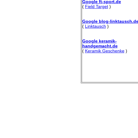
Google ft-sport.de
(
Field Target
)
Google blog-linktausch.d
(
Linktausch
)
Google keramik-
handgemacht.de
(
Keramik Geschenke
)