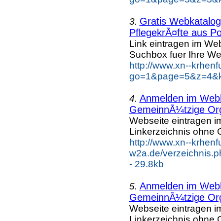
Gratis Webkatalog 
3.
PflegekrÃ¤fte aus Po
Link eintragen im Web
Suchbox fuer Ihre We
http://www.xn--krhen
go=1&page=5&z=4&ke
Anmelden im Webka
4.
GemeinnÃ¼tzige Org
Webseite eintragen i
Linkerzeichnis ohne G
http://www.xn--krhenf
w2a.de/verzeichnis.p
- 29.8kb
Anmelden im Webka
5.
GemeinnÃ¼tzige Org
Webseite eintragen i
Linkerzeichnis ohne G