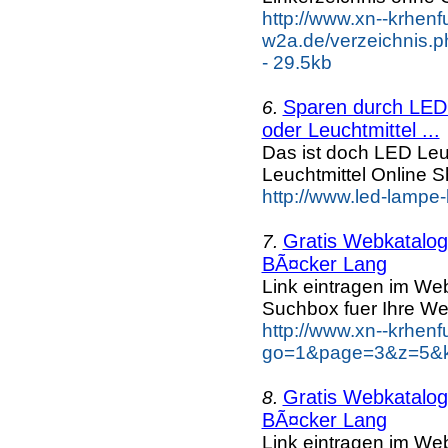
http://www.xn--krhenf
w2a.de/verzeichnis.p
- 29.5kb
Sparen durch LED 
6.
oder Leuchtmittel ...
Das ist doch LED Leuc
Leuchtmittel Online
http://www.led-lampe-
Gratis Webkatalog 
7.
BÃ¤cker Lang
Link eintragen im Web
Suchbox fuer Ihre We
http://www.xn--krhen
go=1&page=3&z=5&k
Gratis Webkatalog 
8.
BÃ¤cker Lang
Link eintragen im Web