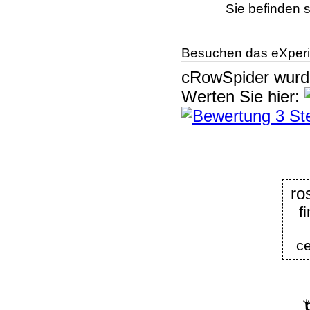
Sie befinden s
Besuchen das eXperi
cRowSpider
wur
Werten Sie hier:
ro
f
c