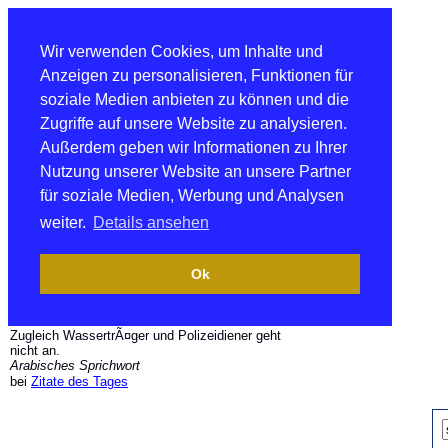
Wir verwenden Cookies, um Inhalte und
Anzeigen zu personalisieren, Funktionen für
soziale Medien anbieten zu können und die
Zugriffe auf unsere Website zu analysieren.
Außerdem geben wir Informationen zu Ihrer
Nutzung unserer Website an unsere Partner
für soziale Medien, Werbung und Analysen
weiter.
Details ansehen
Ok
Zugleich WassertrÃ¤ger und Polizeidiener geht
nicht an.
Arabisches Sprichwort
bei
Zitate des Tages