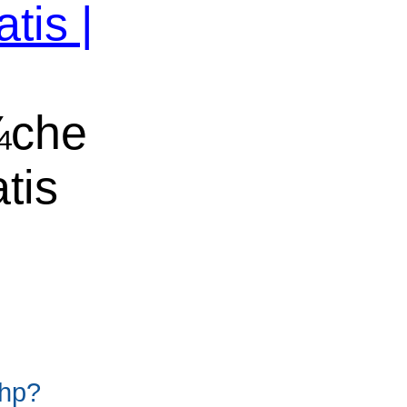
tis |
¼che
tis
php?