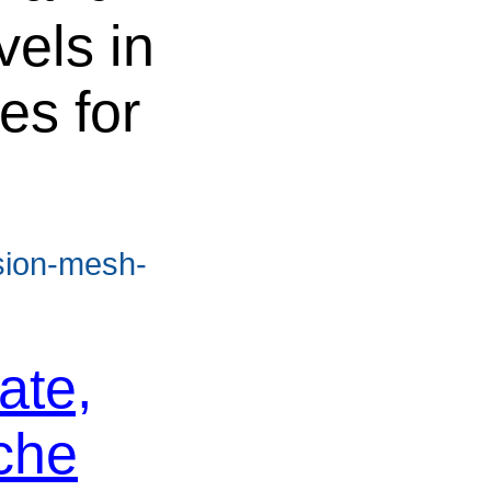
vels in
es for
sion-mesh-
ate,
che