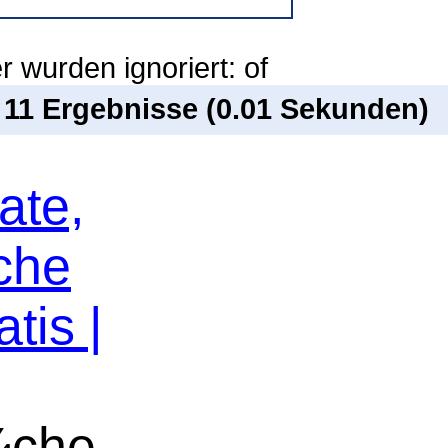
 wurden ignoriert: of
n 11 Ergebnisse (0.01 Sekunden)
ate,
che
tis |
¼che