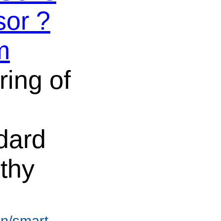
or ?
m
ing of
dard
thy
en/smart-