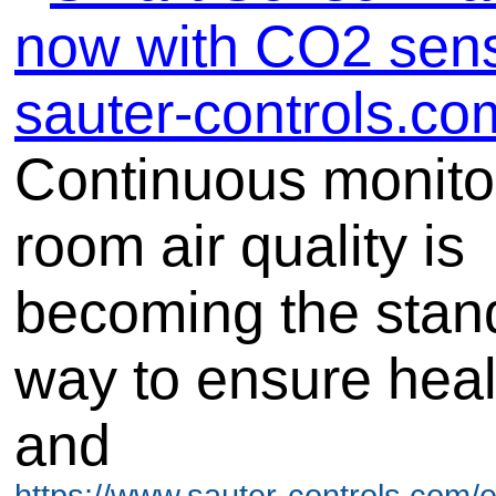
now with CO2 sens
sauter-controls.co
Continuous monitor
room air quality is
becoming the stan
way to ensure heal
and
https://www.sauter-controls.com/