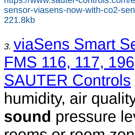
sensor-viasens-now-with-co2-sens
221.8kb
viaSens Smart S
3.
FMS 116, 117, 196
SAUTER Controls
humidity, air qualit
sound
pressure le
rooms or room zon