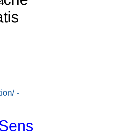
tis
ion/ -
aSens