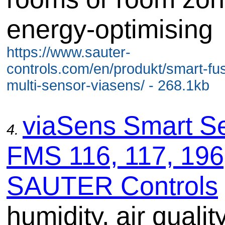
energy-optimising
https://www.sauter-
controls.com/en/produkt/smart-fu
multi-sensor-viasens/ - 268.1kb
viaSens Smart S
4.
FMS 116, 117, 196
SAUTER Controls
humidity, air qualit