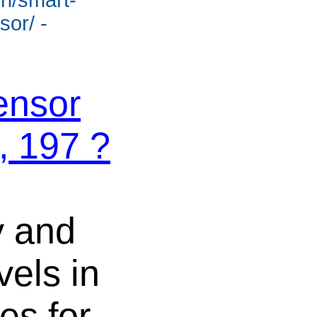
or/ -
ensor
, 197 ?
y and
vels in
es for