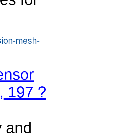
sion-mesh-
ensor
, 197 ?
y and