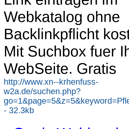
Webkatalog ohne
Backlinkpflicht kos
Mit Suchbox fuer I
WebSeite. Gratis
http://www.xn--krhenfuss-
w2a.de/suchen.php?
go=1&page=5&z=5&keyword=Pfl
- 32.3kb