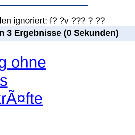
n ignoriert: f? ?v ??? ? ??
on 3 Ergebnisse (0 Sekunden)
og ohne
os
krÃ¤fte