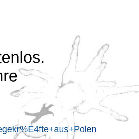
tenlos.
hre
egekr%E4fte+aus+Polen