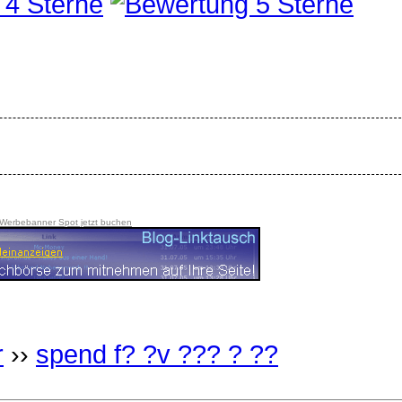
 Werbebanner Spot jetzt buchen
r
››
spend f? ?v ??? ? ??