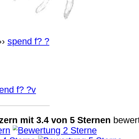
››
spend f? ?
end f? ?v
zern
mit
3.4
von
5
Sternen
bewert