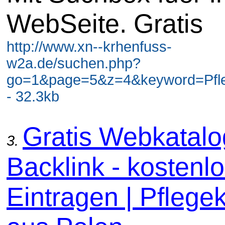
WebSeite. Gratis
http://www.xn--krhenfuss-
w2a.de/suchen.php?
go=1&page=5&z=4&keyword=Pfl
- 32.3kb
Gratis Webkatal
3.
Backlink - kostenl
Eintragen | Pflege