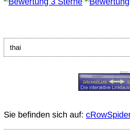
thai
diesen
Sie befinden sich auf:
cRowSpide