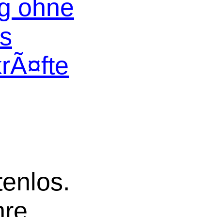
og ohne
os
krÃ¤fte
tenlos.
hre