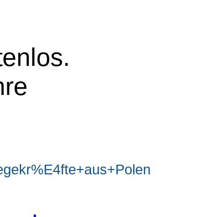
tenlos.
hre
egekr%E4fte+aus+Polen