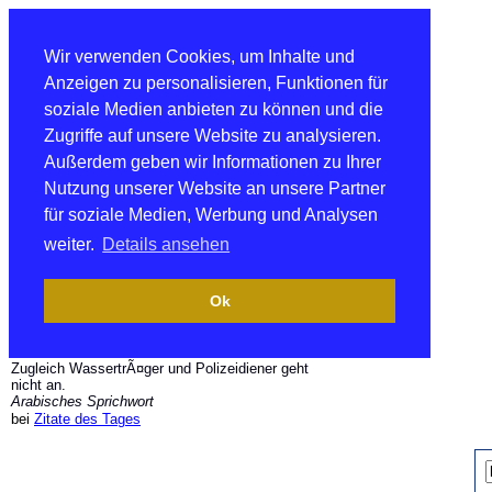
Wir verwenden Cookies, um Inhalte und
Anzeigen zu personalisieren, Funktionen für
soziale Medien anbieten zu können und die
Zugriffe auf unsere Website zu analysieren.
Außerdem geben wir Informationen zu Ihrer
Nutzung unserer Website an unsere Partner
für soziale Medien, Werbung und Analysen
weiter.
Details ansehen
Ok
Zugleich WassertrÃ¤ger und Polizeidiener geht
nicht an.
Arabisches Sprichwort
bei
Zitate des Tages