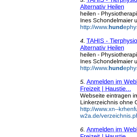
Alternativ Heilen
heilen - Physiotherap
Ines Schondelmaier u
http://www.
hund
ephys
TAHIS - Tierphysi
4.
Alternativ Heilen
heilen - Physiotherap
Ines Schondelmaier u
http://www.
hund
ephys
Anmelden im Webka
5.
Freizeit | Haustie...
Webseite eintragen i
Linkerzeichnis ohne G
http://www.xn--krhenf
w2a.de/verzeichnis.ph
Anmelden im Webka
6.
Freizeit | Haustie...