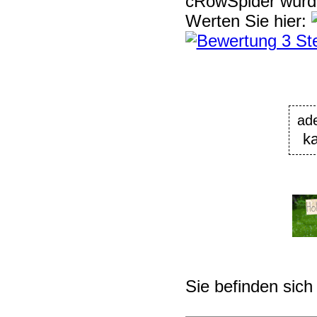
cRowSpider
wur
Werten Sie hier:
ad
ka
Sie befinden sich