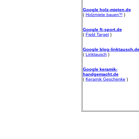
Google holz-mieten.de
(
Holzmiete bauen?!
)
Google ft-sport.de
(
Field Target
)
Google blog-linktausch.d
(
Linktausch
)
Google keramik-
handgemacht.de
(
Keramik Geschenke
)