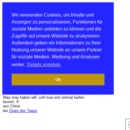
Wir verwenden Cookies, um Inhalte und
Anzeigen zu personalisieren, Funktionen für
soziale Medien anbieten zu können und die
Zugriffe auf unsere Website zu analysieren.
Außerdem geben wir Informationen zu Ihrer
Nutzung unserer Website an unsere Partner
für soziale Medien, Werbung und Analysen
weiter.
Details ansehen
Ok
Was man haben will, soll man erst einmal laufen
lassen. Â
aus China
bei
Zitate des Tages