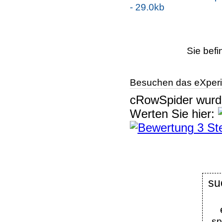
- 29.0kb
Sie befi
Besuchen das eXperi
cRowSpider
wur
Werten Sie hier:
su
sp