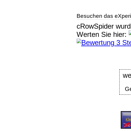
Besuchen das eXperi
cRowSpider
wur
Werten Sie hier:
we
Ge