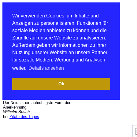
Wir verwenden Cookies, um Inhalte und
Anzeigen zu personalisieren, Funktionen für
soziale Medien anbieten zu können und die
Zugriffe auf unsere Website zu analysieren.
Außerdem geben wir Informationen zu Ihrer
Nutzung unserer Website an unsere Partner
für soziale Medien, Werbung und Analysen
weiter.
Details ansehen
Ok
Der Neid ist die aufrichtigste Form der
Anerkennung.
Wilhelm Busch
bei
Zitate des Tages