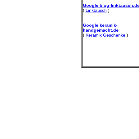
Google blog-linktausch.d
(
Linktausch
)
Google keramik-
handgemacht.de
(
Keramik Geschenke
)