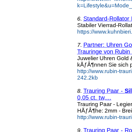
k=Lifestyle&u=Mode
Standard-Rollator
6.
Stabiler Vierrad-Roll
https://www.kuhnbieri
Partner: Uhren G
7.
Trauringe von Rubin 
Juwelier Uhren Gold
kÃƒÂ¶nnen Sie sich 
http://www.rubin-trau
242.2kb
Trauring Paar -
Si
8.
0,05 ct. tw,...
Trauring Paar - Legie
HÃƒÂ¶he: 2mm - Brei
http://www.rubin-trau
Trauring Paar - Ro
9.