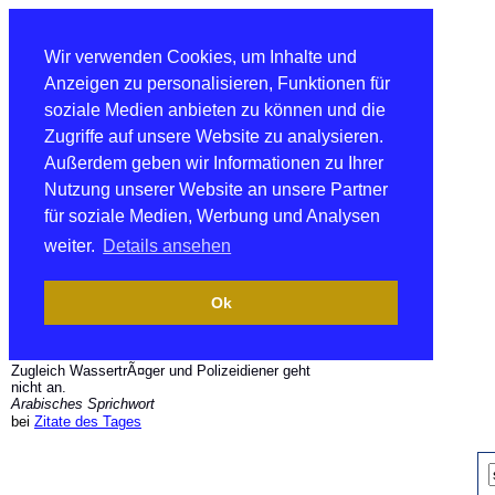
Wir verwenden Cookies, um Inhalte und
Anzeigen zu personalisieren, Funktionen für
soziale Medien anbieten zu können und die
Zugriffe auf unsere Website zu analysieren.
Außerdem geben wir Informationen zu Ihrer
Nutzung unserer Website an unsere Partner
für soziale Medien, Werbung und Analysen
weiter.
Details ansehen
Ok
Zugleich WassertrÃ¤ger und Polizeidiener geht
nicht an.
Arabisches Sprichwort
bei
Zitate des Tages