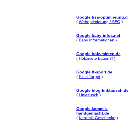
Google tisa-optimierung.d
(
Weboptimierung / SEO
)
Google baby-infos.net
(
Baby Informationen
)
Google holz-mieten.de
(
Holzmiete bauen?!
)
Google ft-sport.de
(
Field Target
)
Google blog-linktausch.d
(
Linktausch
)
Google keramik-
handgemacht.de
(
Keramik Geschenke
)