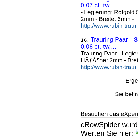
0,07 ct. tw,...
- Legierung: Rotgold 
2mm - Breite: 6mm -
http://www.rubin-trau
Trauring Paar -
S
10.
0,06 ct. tw,...
Trauring Paar - Legie
HÃƒÂ¶he: 2mm - Brei
http://www.rubin-trau
Erge
Sie befi
Besuchen das eXperi
cRowSpider
wur
Werten Sie hier: