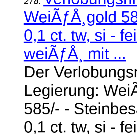
278.
WeiÃƒÅ¸gold 58
0,1 ct. tw, si - f
weiÃƒÅ¸ mit ...
Der Verlobungsr
Legierung: Wei
585/- - Steinbes
0,1 ct. tw, si - f