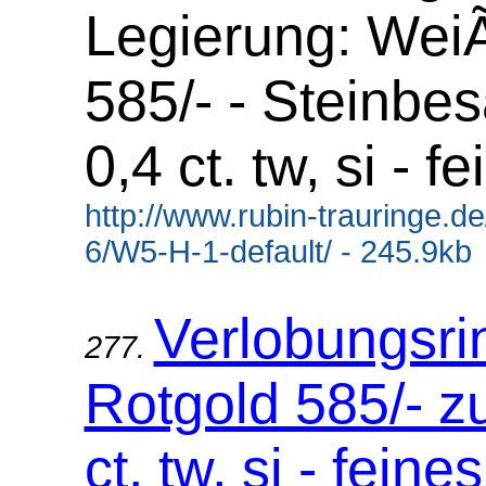
Legierung: Wei
585/- - Steinbes
0,4 ct. tw, si - f
http://www.rubin-trauringe.d
6/W5-H-1-default/ - 245.9kb
Verlobungsri
277.
Rotgold 585/- z
ct. tw, si - fein