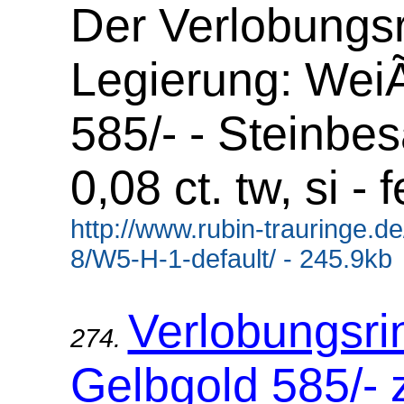
Der Verlobungsr
Legierung: Wei
585/- - Steinbes
0,08 ct. tw, si - 
http://www.rubin-trauringe.d
8/W5-H-1-default/ - 245.9kb
Verlobungsri
274.
Gelbgold 585/- 