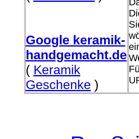
Da
Di
Si
wö
Google keramik-
ei
handgemacht.de
We
(
Keramik
Fü
UR
Geschenke
)