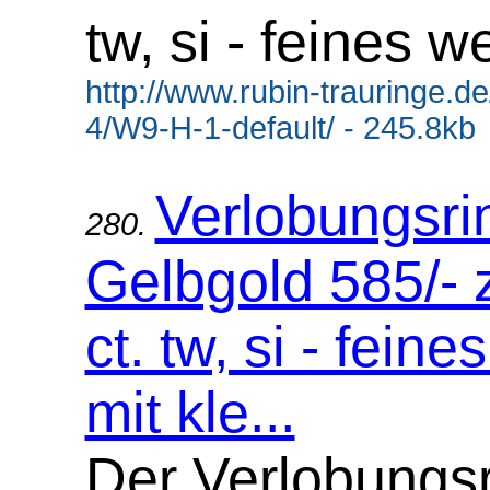
tw, si - feines 
http://www.rubin-trauringe.d
4/W9-H-1-default/ - 245.8kb
Verlobungsri
280.
Gelbgold 585/- 
ct. tw, si - fein
mit kle...
Der Verlobungsr