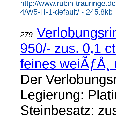
http://www.rubin-trauringe.d
4/W5-H-1-default/ - 245.8kb
Verlobungsrin
279.
950/- zus. 0,1 ct.
feines weiÃƒÅ¸ m
Der Verlobungsr
Legierung: Plati
Steinbesatz: zus