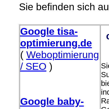
Sie befinden sich au
Google tisa-
optimierung.de
(
Weboptimierung
/ SEO
)
Si
Su
bi
in
Google baby-
Ra