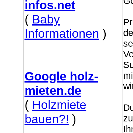
Go
infos.net
(
Baby
Pr
Informationen
)
de
se
Vo
Su
Google holz-
mi
wi
mieten.de
(
Holzmiete
Du
bauen?!
)
zu
Ih