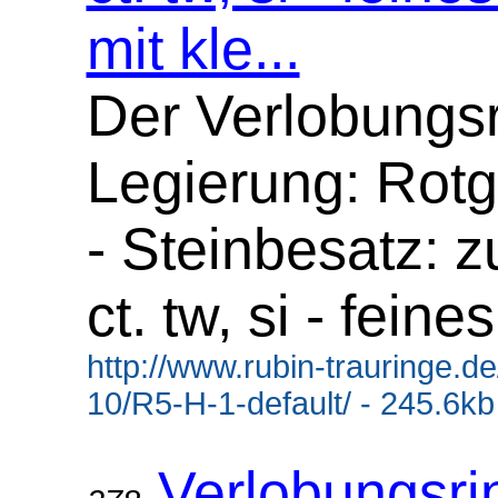
mit kle...
Der Verlobungsr
Legierung: Rotg
- Steinbesatz: z
ct. tw, si - fein
http://www.rubin-trauringe.d
10/R5-H-1-default/ - 245.6kb
Verlobungsri