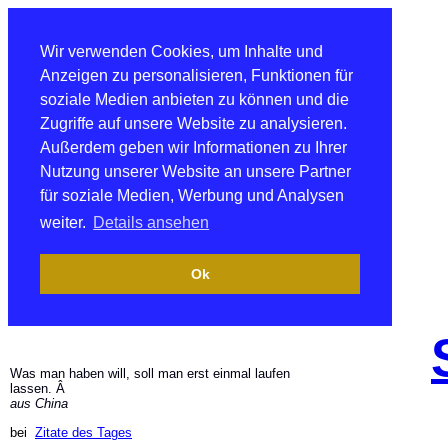
Wir verwenden Cookies, um Inhalte und
Anzeigen zu personalisieren, Funktionen für
soziale Medien anbieten zu können und die
Zugriffe auf unsere Website zu analysieren.
Außerdem geben wir Informationen zu Ihrer
Nutzung unserer Website an unsere Partner
für soziale Medien, Werbung und Analysen
weiter.
Details ansehen
Ok
Was man haben will, soll man erst einmal laufen
lassen. Â
aus China
bei
Zitate des Tages