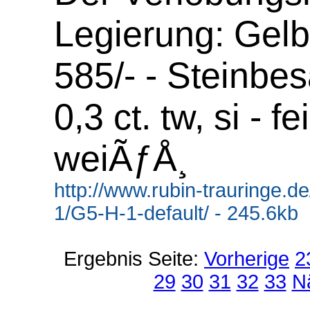
Legierung: Gelb
585/- - Steinbes
0,3 ct. tw, si - f
weiÃƒÅ¸
http://www.rubin-trauringe.d
1/G5-H-1-default/ - 245.6kb
Ergebnis Seite:
Vorherige
2
29
30
31
32
33
N