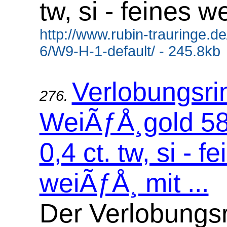
tw, si - feines 
http://www.rubin-trauringe.d
6/W9-H-1-default/ - 245.8kb
Verlobungsri
276.
WeiÃƒÅ¸gold 58
0,4 ct. tw, si - f
weiÃƒÅ¸ mit ...
Der Verlobungsr