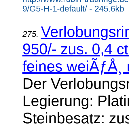
9/G5-H-1-default/ - 245.6kb
Verlobungsrin
275.
950/- zus. 0,4 ct.
feines weiÃƒÅ¸ m
Der Verlobungsr
Legierung: Plati
Steinbesatz: zus