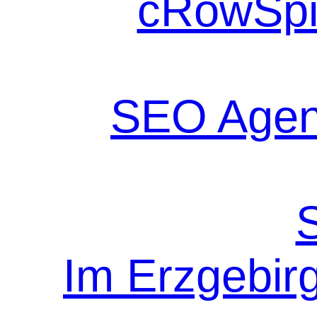
cRowSpi
SEO Agen
Im Erzgebir