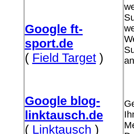
we
Su
Google ft-
we
We
sport.de
Su
(
Field Target
)
an
Google blog-
Ge
linktausch.de
Ih
Me
(
Linktausch
)