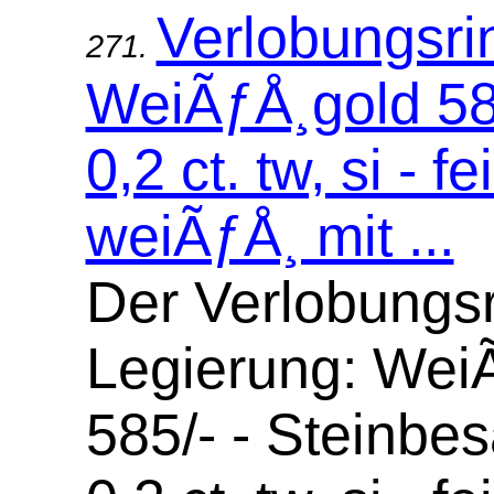
Verlobungsri
271.
WeiÃƒÅ¸gold 58
0,2 ct. tw, si - f
weiÃƒÅ¸ mit ...
Der Verlobungsr
Legierung: Wei
585/- - Steinbes