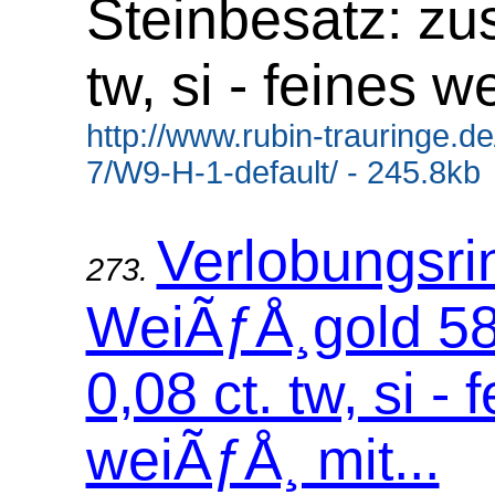
Steinbesatz: zus
tw, si - feines 
http://www.rubin-trauringe.d
7/W9-H-1-default/ - 245.8kb
Verlobungsri
273.
WeiÃƒÅ¸gold 58
0,08 ct. tw, si - 
weiÃƒÅ¸ mit...