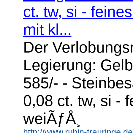
ct. tw, si - fein
mit kl...
Der Verlobungsr
Legierung: Gelb
585/- - Steinbes
0,08 ct. tw, si - 
weiÃƒÅ¸
http://www.rubin-trauringe.d