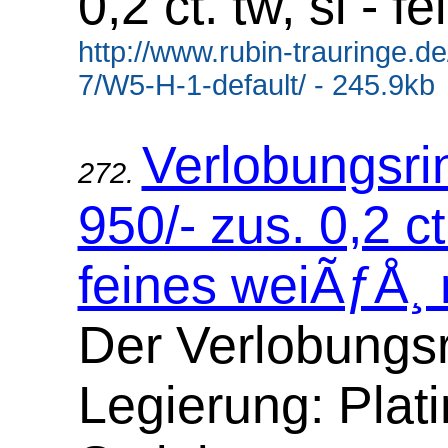
0,2 ct. tw, si - f
http://www.rubin-trauringe.d
7/W5-H-1-default/ - 245.9kb
Verlobungsrin
272.
950/- zus. 0,2 ct.
feines weiÃƒÅ¸ m
Der Verlobungsr
Legierung: Plati