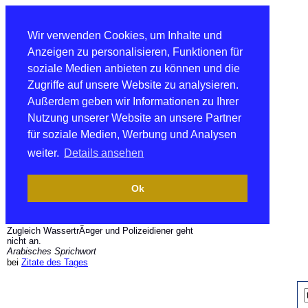
Wir verwenden Cookies, um Inhalte und
Anzeigen zu personalisieren, Funktionen für
soziale Medien anbieten zu können und die
Zugriffe auf unsere Website zu analysieren.
Außerdem geben wir Informationen zu Ihrer
Nutzung unserer Website an unsere Partner
für soziale Medien, Werbung und Analysen
weiter.
Details ansehen
Ok
Zugleich WassertrÃ¤ger und Polizeidiener geht
nicht an.
Arabisches Sprichwort
bei
Zitate des Tages