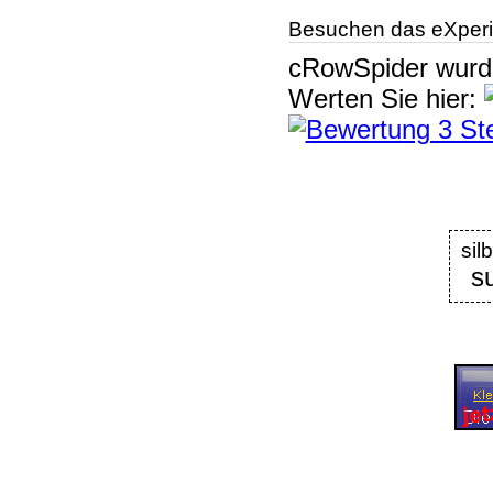
Besuchen das eXperi
cRowSpider
wur
Werten Sie hier:
si
s