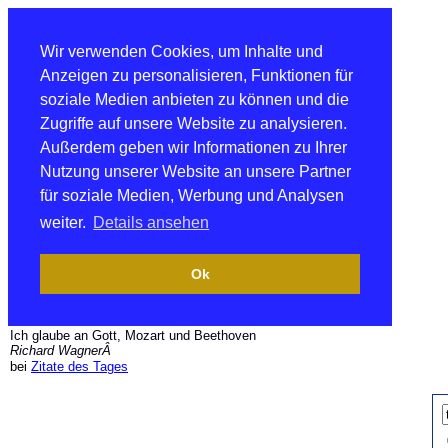
Wir verwenden Cookies, um Inhalte und
Anzeigen zu personalisieren, Funktionen für
soziale Medien anbieten zu können und die
Zugriffe auf unsere Website zu analysieren.
Außerdem geben wir Informationen zu Ihrer
Nutzung unserer Website an unsere Partner
für soziale Medien, Werbung und Analysen
weiter.
Details ansehen
Ok
Ich glaube an Gott, Mozart und Beethoven
Richard WagnerÂ
bei
Zitate des Tages