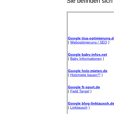
Sie befinden sich
Google tisa-optimierung.d
(
Weboptimierung / SEO
)
Google baby-infos.net
(
Baby Informationen
)
Google holz-mieten.de
(
Holzmiete bauen?!
)
Google ft-sport.de
(
Field Target
)
Google blog-linktausch.d
(
Linktausch
)