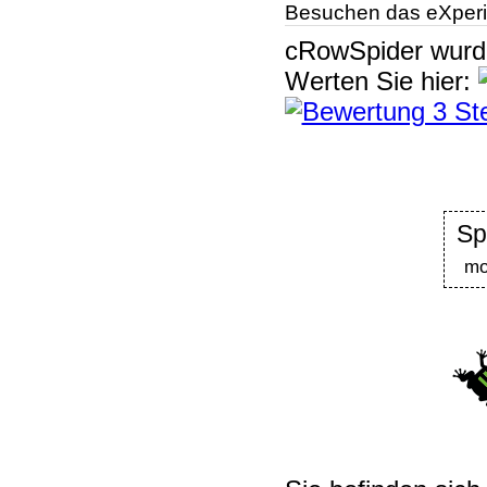
Besuchen das eXperi
cRowSpider
wur
Werten Sie hier:
Sp
mo